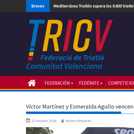
Skip
Breves
Mediterránea Triatlón supera los 6.600 triatl
to
content
FEDERACIÓN
FEDÉRATE
COMPETICIO
Víctor Martínez y Esmeralda Agullo vencen
22 octubre, 2018
Paloma Redondo