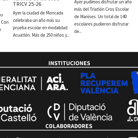
Ayer pudimos disfrutar un año
TRICV 25-26
más del Triatlón Cros Escolar
Ayer la ciudad de Moncada
su
de Manises. Un total de 140
celebraba un año más su
. Con
escolares pudieron disfrutar
prueba escolar en modalidad
e
de...
Acuatlón. Más de 250 niños y...