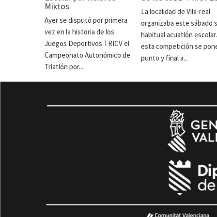
Mixtos
La localidad de Vila-real
Ayer se disputó por primera
organizaba este sábado 
vez en la historia de los
habitual acuatlón escolar
Juegos Deportivos TRICV el
esta competición se pon
Campeonato Autonómico de
punto y final a...
Triatlón por...