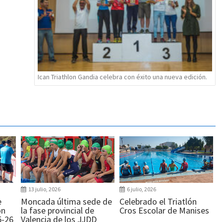
Ican Triathlon Gandia celebra con éxito una nueva edición.
13 julio, 2026
6 julio, 2026
e
Moncada última sede de
Celebrado el Triatlón
ón
la fase provincial de
Cros Escolar de Manises
5-26
Valencia de los JJDD