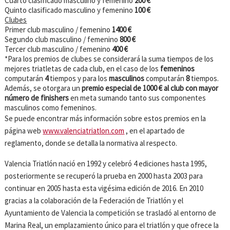
Cuarto clasificado masculino y femenino
200 €
Quinto clasificado masculino y femenino
100 €
Clubes
Primer club masculino / femenino
1400 €
Segundo club masculino / femenino
800 €
Tercer club masculino / femenino
400 €
*Para los premios de clubes se considerará la suma tiempos de los
mejores triatletas de cada club, en el caso de los
femeninos
computarán
4
tiempos y para los
masculinos
computarán
8
tiempos.
Además,
se otorgara un
premio especial de 1000 € al club con mayor
número de finishers
en meta sumando tanto sus componentes
masculinos como femeninos.
Se puede encontrar más información sobre estos premios en la
página web
www.valenciatriatlon.com
, en el apartado de
reglamento, donde se detalla la normativa al respecto.
Valencia Triatlón nació en 1992 y celebró 4 ediciones hasta 1995,
posteriormente se recuperó la prueba en 2000 hasta 2003 para
continuar en 2005 hasta esta vigésima edición de 2016. En 2010
gracias a la colaboración de la Federación de Triatlón y el
Ayuntamiento de Valencia la competición se trasladó al entorno de
Marina Real, un emplazamiento único para el triatlón y que ofrece la