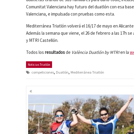
Comunitat Valenciana hay futuro del duatlón con esa base 
Valenciana, e impulsada con pruebas como esta.
Mediterránea Triatlón volverá el 16/17 de mayo en Alicante 
Además la semana que viene, el 26 de febrero a las 17h se 
y MTRI Castellón.
Todos los
resultados
de
València Duatlón by MTRI
en la
we
Noticias Triatlón
,
,
competiciones
Duatlón
Mediterránea Triatlón
Navegación
de
entradas