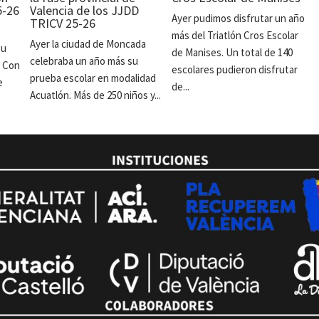
5-26
Valencia de los JJDD
Ayer pudimos disfrutar un año
TRICV 25-26
más del Triatlón Cros Escolar
Ayer la ciudad de Moncada
su
de Manises. Un total de 140
celebraba un año más su
. Con
escolares pudieron disfrutar
prueba escolar en modalidad
e
de...
Acuatlón. Más de 250 niños y...