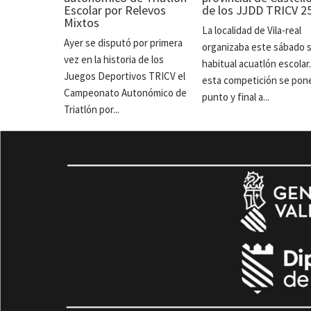
Escolar por Relevos
de los JJDD TRICV 2
Mixtos
La localidad de Vila-real
Ayer se disputó por primera
organizaba este sábado 
vez en la historia de los
habitual acuatlón escolar
Juegos Deportivos TRICV el
esta competición se pon
Campeonato Autonómico de
punto y final a...
Triatlón por...