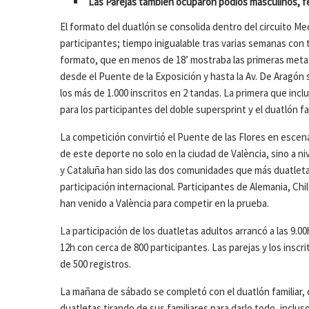
Las Parejas también ocuparon podios masculinos, fem
El formato del duatlón se consolida dentro del circuito Med
participantes; tiempo inigualable tras varias semanas con te
formato, que en menos de 18’ mostraba las primeras metas a
desde el Puente de la Exposición y hasta la Av. De Aragón 
los más de 1.000 inscritos en 2 tandas. La primera que inclu
para los participantes del doble supersprint y el duatlón fam
La competición convirtió el Puente de las Flores en escena
de este deporte no solo en la ciudad de València, sino a ni
y Cataluña han sido las dos comunidades que más duatletas
participación internacional. Participantes de Alemania, Chile
han venido a València para competir en la prueba.
La participación de los duatletas adultos arrancó a las 9.00h
12h con cerca de 800 participantes. Las parejas y los insc
de 500 registros.
La mañana de sábado se completó con el duatlón familiar,
duatletas tirando de sus familiares para darlo todo, inclus