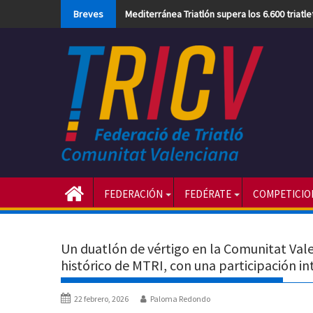
Skip
Breves
Mediterránea Triatlón supera los 6.600 triatl
to
content
FEDERACIÓN
FEDÉRATE
COMPETICIO
Un duatlón de vértigo en la Comunitat Vale
histórico de MTRI, con una participación i
22 febrero, 2026
Paloma Redondo