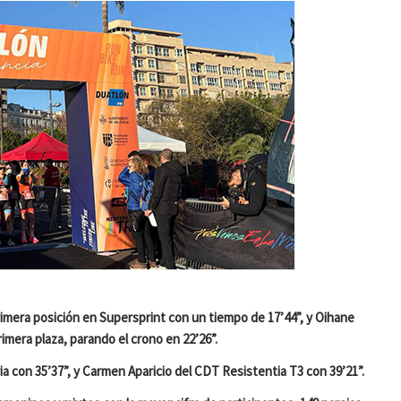
 primera posición en Supersprint con un tiempo de 17’44”, y Oihane
imera plaza, parando el crono en 22’26”.
 con 35’37”, y Carmen Aparicio del CDT Resistentia T3 con 39’21”.