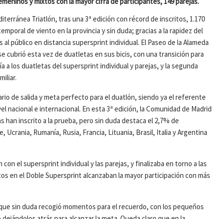
eninos y mixtos con la mayor cifra de participantes, 149 parejas.
iterránea Triatlón, tras una 3ª edición con récord de inscritos, 1.170
mporal de viento en la provincia y sin duda; gracias a la rapidez del
l público en distancia supersprint individual. El Paseo de la Alameda
se cubrió esta vez de duatletas en sus bicis, con una transición para
ía a los duatletas del supersprint individual y parejas, y la segunda
iliar.
rio de salida y meta perfecto para el duatlón, siendo ya el referente
vel nacional e internacional. En esta 3ª edición, la Comunidad de Madrid
 han inscrito a la prueba, pero sin duda destaca el 2,7% de
, Ucrania, Rumanía, Rusia, Francia, Lituania, Brasil, Italia y Argentina
 con el supersprint individual y las parejas, y finalizaba en torno a las
ritos en el Doble Supersprint alcanzaban la mayor participación con más
 que sin duda recogió momentos para el recuerdo, con los pequeños
o dejándolos atrás para alcanzar la meta. Queda claro que en la