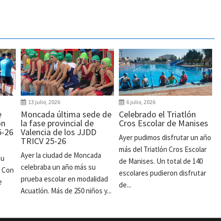
13 julio, 2026
6 julio, 2026
e
Moncada última sede de
Celebrado el Triatlón
ón
la fase provincial de
Cros Escolar de Manises
5-26
Valencia de los JJDD
Ayer pudimos disfrutar un año
TRICV 25-26
más del Triatlón Cros Escolar
Ayer la ciudad de Moncada
su
de Manises. Un total de 140
celebraba un año más su
. Con
escolares pudieron disfrutar
prueba escolar en modalidad
e
de...
Acuatlón. Más de 250 niños y...