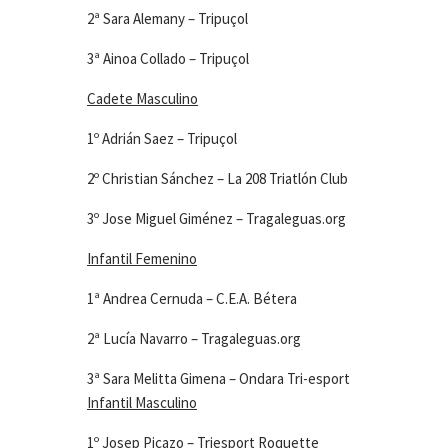
2ª Sara Alemany – Tripuçol
3ª Ainoa Collado – Tripuçol
Cadete Masculino
1º Adrián Saez – Tripuçol
2º Christian Sánchez – La 208 Triatlón Club
3º Jose Miguel Giménez – Tragaleguas.org
Infantil Femenino
1ª Andrea Cernuda – C.E.A. Bétera
2ª Lucía Navarro – Tragaleguas.org
3ª Sara Melitta Gimena – Ondara Tri-esport
Infantil Masculino
1º Josep Picazo – Triesport Roquette