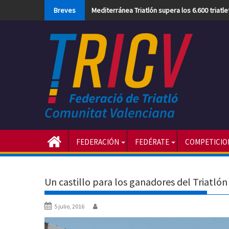
Skip
Breves
Mediterránea Triatlón supera los 6.600 triatl
to
content
FEDERACIÓN
FEDÉRATE
COMPETICIO
Un castillo para los ganadores del Triatló
5 julio, 2016