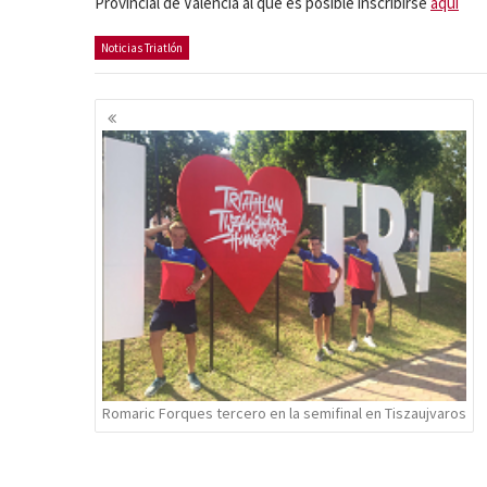
Provincial de Valéncia al que es posible inscribirse
aquí
Noticias Triatlón
Navegación
de
entradas
Romaric Forques tercero en la semifinal en Tiszaujvaros