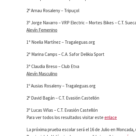
2º Arnau Rosaleny – Tripuçol
3º Jorge Navarro – VRP Electric – Mortes Bikes – C.T. Suec
Alevín Femenino
1ª Noelia Martínez – Tragaleguas.org
2ª Marina Camps – C.A. Safor Delikia Sport
3ª Claudia Breso – Club Etva
Alevín Masculino
1º Ausias Rosaleny – Tragaleguas.org
2º David Bagán – C.T. Evasión Castellón
3º Lucas Viñas – C.T. Evasión Castellón
Para ver todos los resultados visitar este
enlace
La próxima prueba escolar será el 16 de Julio en Moncada,