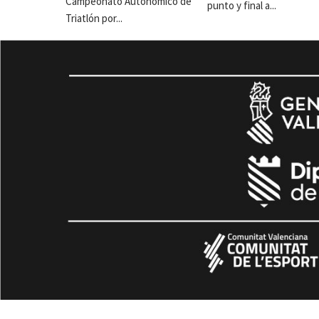
Campeonato Autonómico de
punto y final a...
Triatlón por...