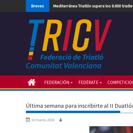
Skip
Breves
Mediterránea Triatlón supera los 6.600 triatl
to
content
FEDERACIÓN
FEDÉRATE
COMPETICIO
Última semana para inscribirte al II Duatl
23 marzo, 2016