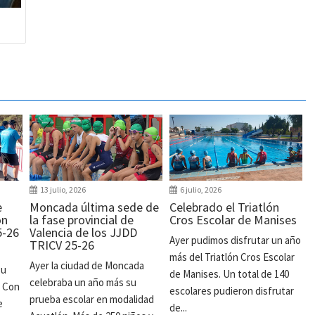
13 julio, 2026
6 julio, 2026
e
Moncada última sede de
Celebrado el Triatlón
ón
la fase provincial de
Cros Escolar de Manises
5-26
Valencia de los JJDD
Ayer pudimos disfrutar un año
TRICV 25-26
más del Triatlón Cros Escolar
Ayer la ciudad de Moncada
su
de Manises. Un total de 140
celebraba un año más su
. Con
escolares pudieron disfrutar
prueba escolar en modalidad
e
de...