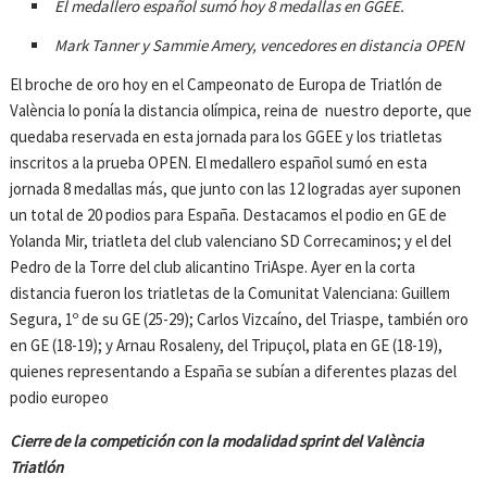
El medallero español sumó hoy 8 medallas en GGEE.
Mark Tanner y Sammie Amery, vencedores en distancia OPEN
El broche de oro hoy en el Campeonato de Europa de Triatlón de
València lo ponía la distancia olímpica, reina de nuestro deporte, que
quedaba reservada en esta jornada para los GGEE y los triatletas
inscritos a la prueba OPEN. El medallero español sumó en esta
jornada 8 medallas más, que junto con las 12 logradas ayer suponen
un total de 20 podios para España. Destacamos el podio en GE de
Yolanda Mir, triatleta del club valenciano SD Correcaminos; y el del
Pedro de la Torre del club alicantino TriAspe. Ayer en la corta
distancia fueron los triatletas de la Comunitat Valenciana: Guillem
Segura, 1º de su GE (25-29); Carlos Vizcaíno, del Triaspe, también oro
en GE (18-19); y Arnau Rosaleny, del Tripuçol, plata en GE (18-19),
quienes representando a España se subían a diferentes plazas del
podio europeo
Cierre de la competición con la modalidad sprint del València
Triatlón