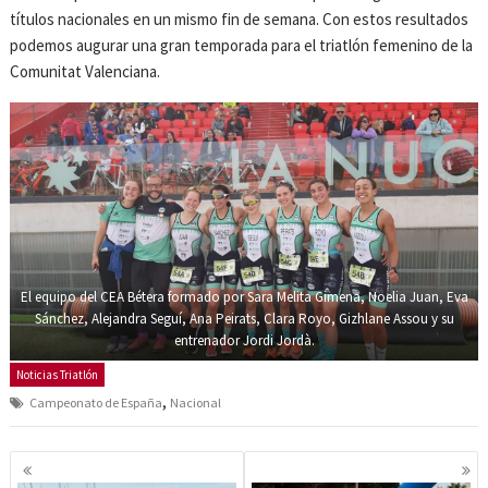
títulos nacionales en un mismo fin de semana. Con estos resultados
podemos augurar una gran temporada para el triatlón femenino de la
Comunitat Valenciana.
El equipo del CEA Bétera formado por Sara Melita Gimena, Noelia Juan, Eva
Sánchez, Alejandra Seguí, Ana Peirats, Clara Royo, Gizhlane Assou y su
entrenador Jordi Jordà.
Noticias Triatlón
,
Campeonato de España
Nacional
Navegación