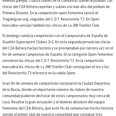
Relevos parejas. Cuatro clubes de la Comunitat subían al pódium. Las
chicas del CEA Bétera repetían y subían a lo más alto del pódium de
Primera División. En la competición open femenina venció el
Tragaleguas.org, seguidas del C.D.T. Resistentia T3. En Open
masculino vencían también los chicos de La 208 Triatlón Club.
El domingo volvía la competición con el Campeonato de España de
Duatlón Supersprint Clubes 2×2. En esta segunda jornada las chicas
del CEA Bétera hacían historia y se proclamaban por tercera vez en el
fin de semana Campeonas de España. En la categoría Open femenina
vencieron las chicas del C.D.T. Resistentia T3. En la competición
masculina los chicos de La 208 Triatlón Club conseguían el oro y los
del Resistentia T3 el bronce en la salida Open.
Gran fin de semana de competición nacional en la Ciudad Deportiva
de la Nucia, donde un importante número de clubes de nuestra
comunidad pudieron disfrutar de estos campeonatos muy cerca de
casa. Resaltar la gran actuación y el dominio absoluto del equipo
femenino del CEA Bétera, que este fin de semana han hecho historia
siendo el primer club de nuestra comunidad que consigue tres