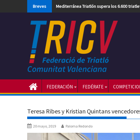
Skip
Breves
Mediterránea Triatlón supera los 6.600 triatl
to
content
FEDERACIÓN
FEDÉRATE
COMPETICIO
Teresa Ribes y Kristian Quintans vencedore
20 mayo, 2019
Paloma Redondo