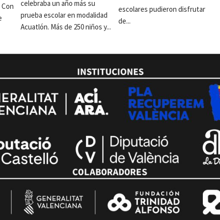
celebraba un año más su
. Con
escolares pudieron disfrutar
prueba escolar en modalidad
e
de...
Acuatlón. Más de 250 niños y...