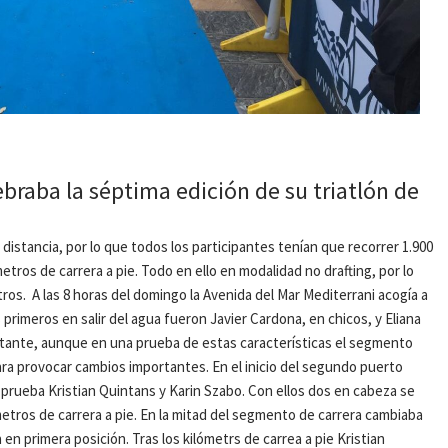
ebraba la séptima edición de su triatlón de
distancia, por lo que todos los participantes tenían que recorrer 1.900
etros de carrera a pie. Todo en ello en modalidad no drafting, por lo
ros. A las 8 horas del domingo la Avenida del Mar Mediterrani acogía a
 primeros en salir del agua fueron Javier Cardona, en chicos, y Eliana
ortante, aunque en una prueba de estas características el segmento
 para provocar cambios importantes. En el inicio del segundo puerto
 prueba Kristian Quintans y Karin Szabo. Con ellos dos en cabeza se
ómetros de carrera a pie. En la mitad del segmento de carrera cambiaba
en primera posición. Tras los kilómetrs de carrea a pie Kristian