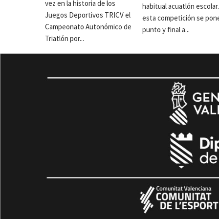
vez en la historia de los
habitual acuatlón escolar
Juegos Deportivos TRICV el
esta competición se pon
Campeonato Autonómico de
punto y final a...
Triatlón por...