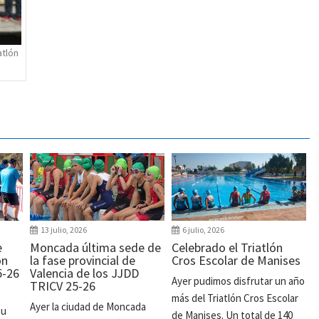
atlón
13 julio, 2026
6 julio, 2026
e
Moncada última sede de
Celebrado el Triatlón
ón
la fase provincial de
Cros Escolar de Manises
5-26
Valencia de los JJDD
Ayer pudimos disfrutar un año
TRICV 25-26
más del Triatlón Cros Escolar
Ayer la ciudad de Moncada
su
de Manises. Un total de 140