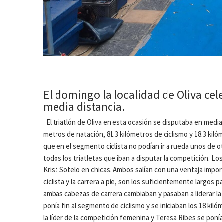
El domingo la localidad de Oliva cel
media distancia.
El triatlón de Oliva en esta ocasión se disputaba en media 
metros de natación, 81.3 kilómetros de ciclismo y 18.3 kilóm
que en el segmento ciclista no podían ir a rueda unos de ot
todos los triatletas que iban a disputar la competición. Los
Krist Sotelo en chicas. Ambos salían con una ventaja imp
ciclista y la carrera a pie, son los suficientemente largos
ambas cabezas de carrera cambiaban y pasaban a liderar la
ponía fin al segmento de ciclismo y se iniciaban los 18 kil
la líder de la competición femenina y Teresa Ribes se ponía 