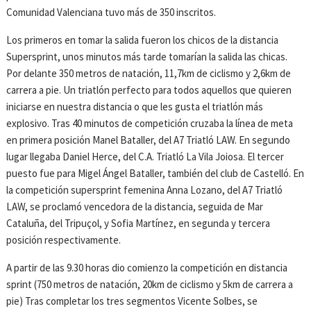
Comunidad Valenciana tuvo más de 350 inscritos.
Los primeros en tomar la salida fueron los chicos de la distancia
Supersprint, unos minutos más tarde tomarían la salida las chicas.
Por delante 350 metros de natación, 11,7km de ciclismo y 2,6km de
carrera a pie. Un triatlón perfecto para todos aquellos que quieren
iniciarse en nuestra distancia o que les gusta el triatlón más
explosivo. Tras 40 minutos de competición cruzaba la línea de meta
en primera posición Manel Bataller, del A7 Triatló LAW. En segundo
lugar llegaba Daniel Herce, del C.A. Triatló La Vila Joiosa. El tercer
puesto fue para Migel Ángel Bataller, también del club de Castelló. En
la competición supersprint femenina Anna Lozano, del A7 Triatló
LAW, se proclamó vencedora de la distancia, seguida de Mar
Cataluña, del Tripuçol, y Sofia Martínez, en segunda y tercera
posición respectivamente.
A partir de las 9.30 horas dio comienzo la competición en distancia
sprint (750 metros de natación, 20km de ciclismo y 5km de carrera a
pie) Tras completar los tres segmentos Vicente Solbes, se