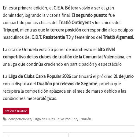
En esta primera edición, el
C.E.A. Bétera
volvió a ser el gran
dominador, logrando la victoria final. El
segundo puesto
fue
compartido por las chicas del
Triatló Ontinyent
y los chicos del
Tripuçol
, mientras que la
tercera posición
correspondió a los equipos
masculinos del
C.D.T. Resistentia T3
y femeninos del
Triatló Algemesí
.
La cita de Orihuela volvió a poner de manifiesto el
alto nivel
competitivo de los clubes de triatlón de la Comunitat Valenciana
, en
una liga que continúa creciendo en participación y espectáculo.
La
Lliga de Clubs Caixa Popular 2026
continuará el próximo
21 de junio
con la disputa del
Duatlón por relevos de Segorbe
, prueba que
recupera la competición aplazada en el mes de marzo debido a las
condiciones meteorológicas.
Noticias Triatlón
,
,
competiciones
Lliga de Clubs Caixa Popular
Triatlón
Navegación