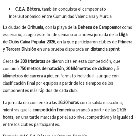
C.E.A. Bétera
, también conquista el campeonato
Interautonómico entre Comunidad Valenciana y Murcia.
La ciudad de
Orihuela
, con la playa de
la Dehesa de Campoamor
como
escenario, acogió este fin de semana una nueva jornada de la
Lliga
de Clubs Caixa Popular 2026
, en la que participaron clubes de
Primera
y Tercera División
en una prueba disputada en
distancia sprint
.
Cerca de
300 triatletas
se dieron cita en esta competición, que
combinó
750 metros de natación
,
20 kilómetros de ciclismo
y
5
kilómetros de carrera a pie
, en formato individual, aunque con
clasificación final por equipos a partir de los tiempos de los
componentes más rápidos de cada club.
La jornada dio comienzo a las
16:30 horas
con la salida masculina,
mientras que la
competición femenina
arrancó a partir de las
17:15
horas
, en una tarde marcada por el alto nivel competitivo y la igualdad
entre los clubes participantes.