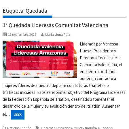
Etiqueta:
Quedada
1ª Quedada Lideresas Comunitat Valenciana
16 noviembre, 2022
María Lluna Ruiz
Liderada por Vanessa
Huesa, Presidenta y
Directora Técnica de la
Comunita Valenciana, el
encuentro pretende
poner en contacto a
mujeres líderes de nuestro deporte con futuras triatletas o
triatletas iniciadas. Este es el primer objetivo del Programa Lideresas
de la Federación Española de Triatlón, destinado a fomentar el
desarrollo de la mujer y su evolución dentro del triatlón. Aumentar
el…
LEER
,
,
,
Noticias Triatlón
Lideresas Amazonas
Mujer y triatlón
Quedada