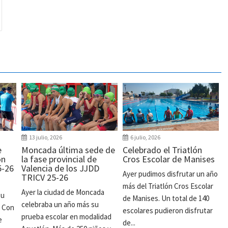
13 julio, 2026
6 julio, 2026
e
Moncada última sede de
Celebrado el Triatlón
ón
la fase provincial de
Cros Escolar de Manises
5-26
Valencia de los JJDD
Ayer pudimos disfrutar un año
TRICV 25-26
más del Triatlón Cros Escolar
Ayer la ciudad de Moncada
su
de Manises. Un total de 140
celebraba un año más su
. Con
escolares pudieron disfrutar
prueba escolar en modalidad
e
de...