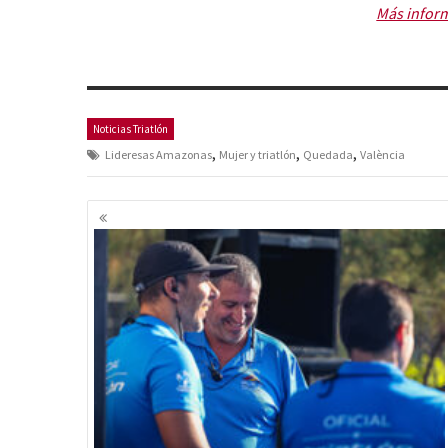
Más inform
Noticias Triatlón
,
,
,
Lideresas Amazonas
Mujer y triatlón
Quedada
València
Navegación
de
entradas