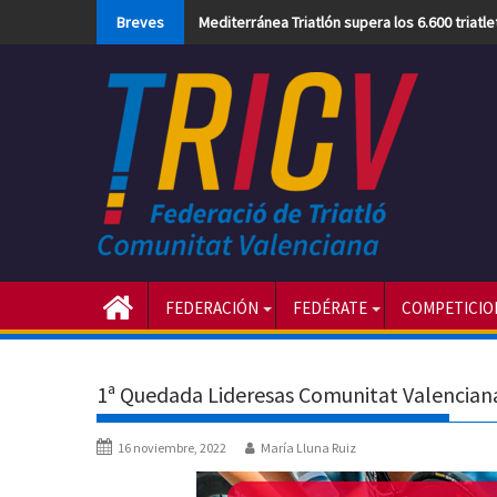
Skip
Breves
Mediterránea Triatlón supera los 6.600 triatl
to
content
FEDERACIÓN
FEDÉRATE
COMPETICIO
1ª Quedada Lideresas Comunitat Valencian
16 noviembre, 2022
María Lluna Ruiz