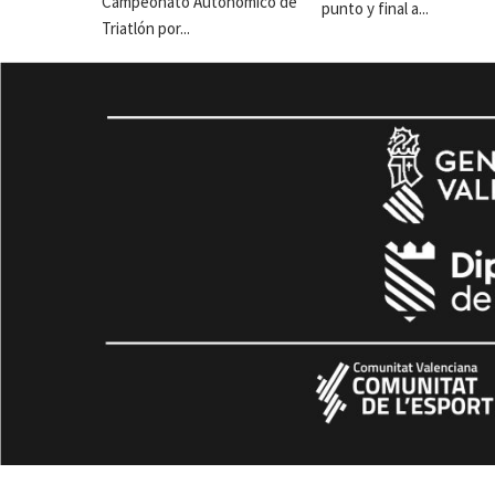
Campeonato Autonómico de
punto y final a...
Triatlón por...