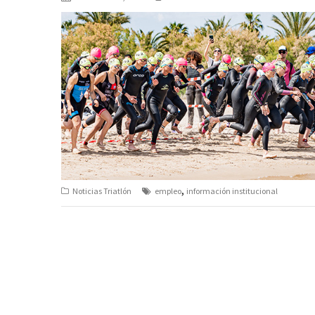
,
Noticias Triatlón
empleo
información institucional