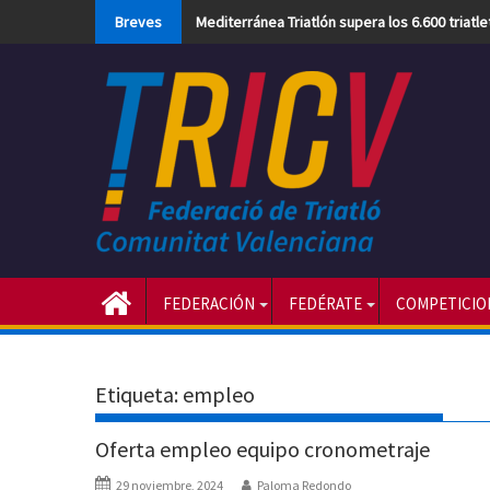
Skip
Breves
Mediterránea Triatlón supera los 6.600 triatl
to
content
FEDERACIÓN
FEDÉRATE
COMPETICIO
Etiqueta:
empleo
Oferta empleo equipo cronometraje
29 noviembre, 2024
Paloma Redondo