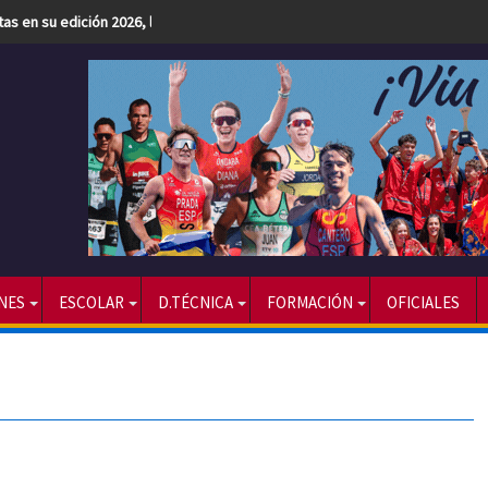
etas en su edición 2026, la más numerosa hasta la fecha
NES
ESCOLAR
D.TÉCNICA
FORMACIÓN
OFICIALES