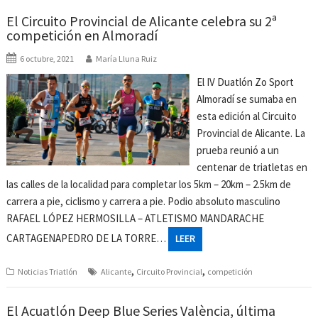
El Circuito Provincial de Alicante celebra su 2ª
competición en Almoradí
6 octubre, 2021
María Lluna Ruiz
El IV Duatlón Zo Sport
Almoradí se sumaba en
esta edición al Circuito
Provincial de Alicante. La
prueba reunió a un
centenar de triatletas en
las calles de la localidad para completar los 5km – 20km – 2.5km de
carrera a pie, ciclismo y carrera a pie. Podio absoluto masculino
RAFAEL LÓPEZ HERMOSILLA – ATLETISMO MANDARACHE
CARTAGENAPEDRO DE LA TORRE…
LEER
,
,
Noticias Triatlón
Alicante
Circuito Provincial
competición
El Acuatlón Deep Blue Series València, última