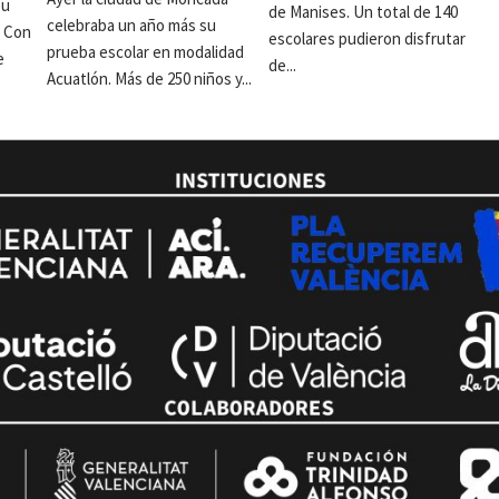
su
de Manises. Un total de 140
celebraba un año más su
. Con
escolares pudieron disfrutar
prueba escolar en modalidad
e
de...
Acuatlón. Más de 250 niños y...