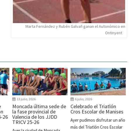
Marta Fernández y Rubén Galvañ ganan el Autonómico en
Ontinyent
13 julio, 2026
6 julio, 2026
e
Moncada última sede de
Celebrado el Triatlón
ón
la fase provincial de
Cros Escolar de Manises
5-26
Valencia de los JJDD
Ayer pudimos disfrutar un año
TRICV 25-26
más del Triatlón Cros Escolar
Ayer la ciudad de Moncada