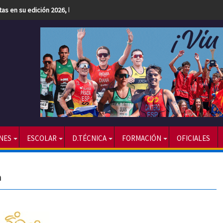
etas en su edición 2026, la más numerosa hasta la fecha
NES
ESCOLAR
D.TÉCNICA
FORMACIÓN
OFICIALES
n