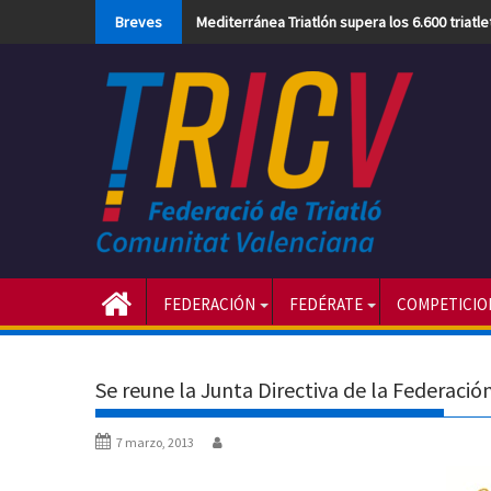
Skip
Breves
Mediterránea Triatlón supera los 6.600 triatl
to
content
FEDERACIÓN
FEDÉRATE
COMPETICIO
Se reune la Junta Directiva de la Federació
7 marzo, 2013