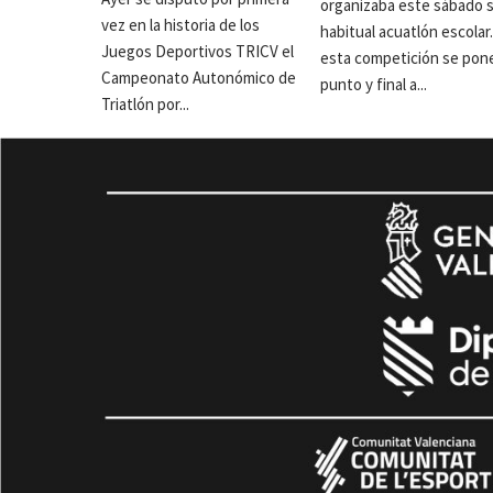
organizaba este sábado 
vez en la historia de los
habitual acuatlón escolar
Juegos Deportivos TRICV el
esta competición se pon
Campeonato Autonómico de
punto y final a...
Triatlón por...