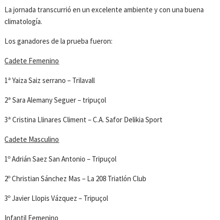
La jornada transcurrió en un excelente ambiente y con una buena
climatología.
Los ganadores de la prueba fueron:
Cadete Femenino
1ª Yaiza Saiz serrano – Trilavall
2ª Sara Alemany Seguer – tripuçol
3ª Cristina Llinares Climent – C.A. Safor Delikia Sport
Cadete Masculino
1º Adrián Saez San Antonio – Tripuçol
2º Christian Sánchez Mas – La 208 Triatlón Club
3º Javier Llopis Vázquez – Tripuçol
Infantil Femenino