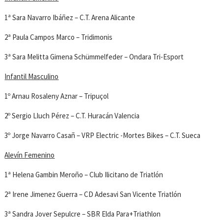
1ª Sara Navarro Ibáñez – C.T. Arena Alicante
2ª Paula Campos Marco – Tridimonis
3ª Sara Melitta Gimena Schümmelfeder – Ondara Tri-Esport
Infantil Masculino
1º Arnau Rosaleny Aznar – Tripuçol
2º Sergio Lluch Pérez – C.T. Huracán Valencia
3º Jorge Navarro Casañ – VRP Electric -Mortes Bikes – C.T. Sueca
Alevín Femenino
1ª Helena Gambin Meroño – Club Ilicitano de Triatlón
2ª Irene Jimenez Guerra – CD Adesavi San Vicente Triatlón
3ª Sandra Jover Sepulcre – SBR Elda Para+Triathlon