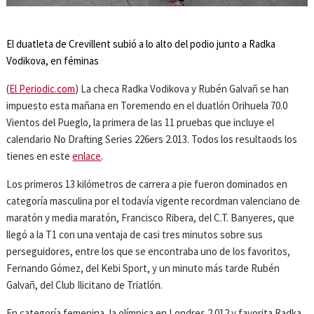
El duatleta de Crevillent subió a lo alto del podio junto a Radka
Vodikova, en féminas
(
El Periodic.com
) La checa Radka Vodikova y Rubén Galvañ se han
impuesto esta mañana en Toremendo en el duatlón Orihuela 70.0
Vientos del Pueglo, la primera de las 11 pruebas que incluye el
calendario No Drafting Series 226ers 2.013. Todos los resultaods los
tienes en este
enlace
.
Los primeros 13 kilómetros de carrera a pie fueron dominados en
categoría masculina por el todavía vigente recordman valenciano de
maratón y media maratón, Francisco Ribera, del C.T. Banyeres, que
llegó a la T1 con una ventaja de casi tres minutos sobre sus
perseguidores, entre los que se encontraba uno de los favoritos,
Fernando Gómez, del Kebi Sport, y un minuto más tarde Rubén
Galvañ, del Club Ilicitano de Triatlón.
En categoría femenina, la olímpica en Londres 2.012 y favorita Radka