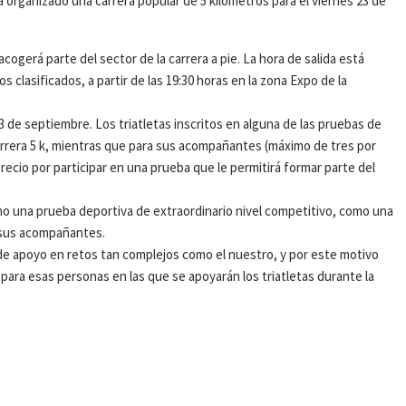
ha organizado una carrera popular de 5 kilómetros para el viernes 23 de
cogerá parte del sector de la carrera a pie. La hora de salida está
os clasificados, a partir de las 19:30 horas en la zona Expo de la
3 de septiembre. Los triatletas inscritos en alguna de las pruebas de
carrera 5 k, mientras que para sus acompañantes (máximo de tres por
 precio por participar en una prueba que le permitirá formar parte del
o una prueba deportiva de extraordinario nivel competitivo, como una
a sus acompañantes.
l de apoyo en retos tan complejos como el nuestro, y por este motivo
ara esas personas en las que se apoyarán los triatletas durante la