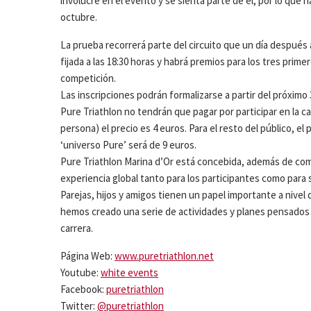
involucre en el evento y se sienta parte de él, por lo que 
octubre.
La prueba recorrerá parte del circuito que un día después a
fijada a las 18:30 horas y habrá premios para los tres primer
competición.
Las inscripciones podrán formalizarse a partir del próximo 
Pure Triathlon no tendrán que pagar por participar en la 
persona) el precio es 4 euros. Para el resto del público, el
‘universo Pure’ será de 9 euros.
Pure Triathlon Marina d’Or está concebida, además de com
experiencia global tanto para los participantes como par
Parejas, hijos y amigos tienen un papel importante a nive
hemos creado una serie de actividades y planes pensados p
carrera.
Página Web:
www.puretriathlon.net
Youtube:
white events
Facebook:
puretriathlon
Twitter:
@puretriathlon