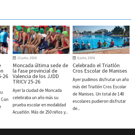
13 julio, 2026
6 julio, 2026
e
Moncada última sede de
Celebrado el Triatlón
ón
la fase provincial de
Cros Escolar de Manises
5-26
Valencia de los JJDD
Ayer pudimos disfrutar un año
TRICV 25-26
más del Triatlón Cros Escolar
Ayer la ciudad de Moncada
su
de Manises. Un total de 140
celebraba un año más su
. Con
escolares pudieron disfrutar
prueba escolar en modalidad
e
de...
Acuatlón. Más de 250 niños y...