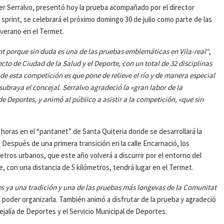
avier Serralvo, presentó hoy la prueba acompañado por el director
d sprint, se celebrará el próximo domingo 30 de julio como parte de las
 verano en el Termet.
rint porque sin duda es una de las pruebas emblemáticas en Vila-real“
,
to de Ciudad de la Salud y el Deporte, con un total de 32 disciplinas
de esta competición es que pone de relieve el río y de manera especial
subraya el concejal. Serralvo agradeció la «gran labor de la
e Deportes, y animó al público a asistir a la competición, «que sin
0 horas en el “pantanet” de Santa Quiteria donde se desarrollará la
Después de una primera transición en la calle Encarnació, los
metros urbanos, que este año volverá a discurrir por el entorno del
ie, con una distancia de 5 kilómetros, tendrá lugar en el Termet.
es ya una tradición y una de las pruebas más longevas de la Comunitat
poder organizarla. También animó a disfrutar de la prueba y agradeció
ejalía de Deportes y el Servicio Municipal de Deportes.