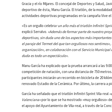
Gracia y el río Mijares. El concejal de Deportes y Salud, J
deportivo de ésta, Manu García. El triatlón, de la modalida
actividades deportivas programadas en la campaña Vive el
«Es un orgullo celebra
r un año más el triatlón Infinitri Sp
explicó Serralvo.
«Además de formar parte de nuestro proyec
deportivas, sin duda uno de los aspectos más importantes 
el paraje del Termet del que tan orgullosos nos sentimos», 
organización», en colaboración con el Servicio Municipal d
duda es todo un espectáculo».
Manu García ha explicado que la prueba arrancará a las 9.0
competición de natación, con una distancia de 750 metros. 
participantes iniciarán un recorrido en bicicleta de 20 kiló
renovado Estadio de la Ceràmica. Por último, la carrera a p
García ha señalado que el triatlón Infinitri Sprint Vila-real
«
Valenciana»
por lo que se ha mostrado «muy orgulloso» de 
el apoyo del Ayuntamiento de Vila-real, a través de la Conc