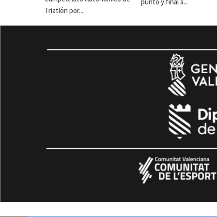
punto y final a...
Triatlón por...