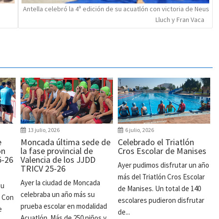
Antella celebró la 4ª edición de su acuatlón con victoria de Neus
Lluch y Fran Vaca
13 julio, 2026
6 julio, 2026
e
Moncada última sede de
Celebrado el Triatlón
ón
la fase provincial de
Cros Escolar de Manises
5-26
Valencia de los JJDD
Ayer pudimos disfrutar un año
TRICV 25-26
más del Triatlón Cros Escolar
Ayer la ciudad de Moncada
su
de Manises. Un total de 140
celebraba un año más su
. Con
escolares pudieron disfrutar
prueba escolar en modalidad
e
de...
Acuatlón. Más de 250 niños y...