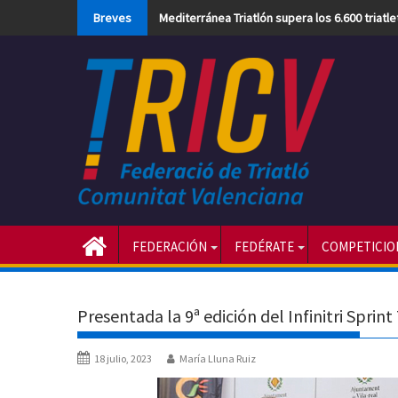
Skip
Breves
Mediterránea Triatlón supera los 6.600 triatl
to
content
FEDERACIÓN
FEDÉRATE
COMPETICIO
Presentada la 9ª edición del Infinitri Sprint
18 julio, 2023
María Lluna Ruiz