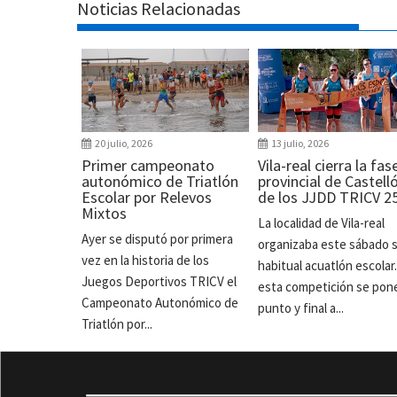
Noticias Relacionadas
20 julio, 2026
13 julio, 2026
Primer campeonato
Vila-real cierra la fas
autonómico de Triatlón
provincial de Castell
Escolar por Relevos
de los JJDD TRICV 2
Mixtos
La localidad de Vila-real
Ayer se disputó por primera
organizaba este sábado 
vez en la historia de los
habitual acuatlón escolar
Juegos Deportivos TRICV el
esta competición se pon
Campeonato Autonómico de
punto y final a...
Triatlón por...