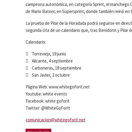
campeona autonómica, en categoría Sprint, el manchego Om
de Mario Batxer, en Supersprint, donde también reinó en 
La prueba de Pilar de la Horadada podrá seguirse en directo
segunda cita de un calendario que, tras Benidorm y Pilar d
Calendario:
 Torrevieja, 19 junio
 Alicante, 4 septiembre
 Carboneras, 18 septiembre
 San Javier, 2 octubre
Página Web: www.whitegoforit.net
Youtube: white events
Facebook: white goforit
Twitter: @WhiteGoForIt
comunicacion@whitegoforit.net