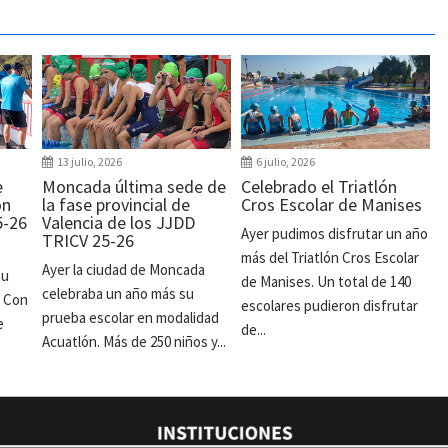
13 julio, 2026
6 julio, 2026
e
Moncada última sede de
Celebrado el Triatlón
ón
la fase provincial de
Cros Escolar de Manises
5-26
Valencia de los JJDD
Ayer pudimos disfrutar un año
TRICV 25-26
más del Triatlón Cros Escolar
Ayer la ciudad de Moncada
su
de Manises. Un total de 140
celebraba un año más su
. Con
escolares pudieron disfrutar
prueba escolar en modalidad
e
de...
Acuatlón. Más de 250 niños y...