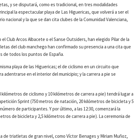
etas, y se disputará, como es tradicional, en tres modalidades
incipal la espectacular playa de Las Higuericas, que volverá a ser el
io nacional y la que se dan cita clubes de la Comunidad Valenciana,
el Club Arcos Albacete o el Sanse Outsiders, han elegido Pilar de la
letas del club manchego han confirmado su presencia a una cita que
tes de todos los puntos de España.
misma playa de las Higuericas; el de ciclismo en un circuito que
 adentrarse en el interior del municipio; y la carrera a pie se
8 kilómetros de ciclismo y 10 kilómetros de carrera a pie) tendrá lugar a
mpetición Sprint (750 metros de natación, 20 kilómetros de bicicleta y 5
número de participantes. Y por último, a las 12:30, comenzará la
tros de bicicleta y 2,5 kilómetros de carrera a pie). La ceremonia de
ria de triatletas de gran nivel, como Víctor Benages y Miriam Muñoz,