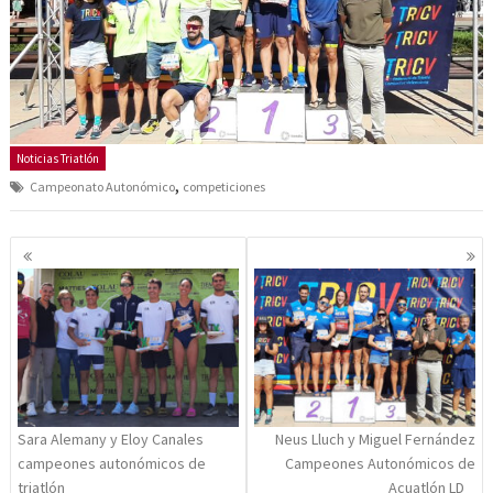
Noticias Triatlón
,
Campeonato Autonómico
competiciones
Navegación
de
entradas
Sara Alemany y Eloy Canales
Neus Lluch y Miguel Fernández
campeones autonómicos de
Campeones Autonómicos de
triatlón
Acuatlón LD