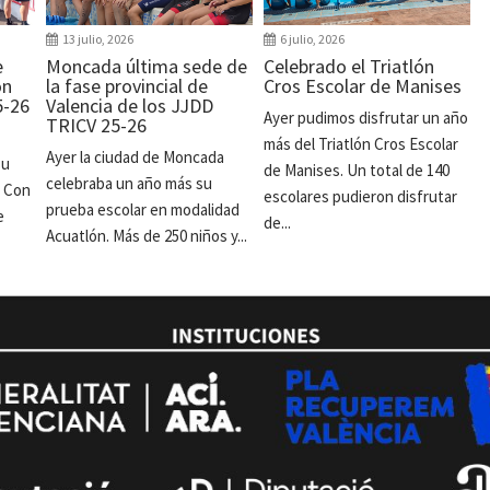
13 julio, 2026
6 julio, 2026
e
Moncada última sede de
Celebrado el Triatlón
ón
la fase provincial de
Cros Escolar de Manises
5-26
Valencia de los JJDD
Ayer pudimos disfrutar un año
TRICV 25-26
más del Triatlón Cros Escolar
Ayer la ciudad de Moncada
su
de Manises. Un total de 140
celebraba un año más su
. Con
escolares pudieron disfrutar
prueba escolar en modalidad
e
de...
Acuatlón. Más de 250 niños y...