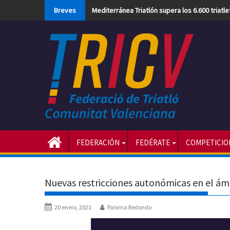
Skip
Breves
Mediterránea Triatlón supera los 6.600 triatl
to
content
FEDERACIÓN
FEDÉRATE
COMPETICIO
Nuevas restricciones autonómicas en el ám
20 enero, 2021
Paloma Redondo