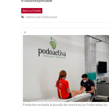
#TriatlóResponsable
Noticias Triatlón
información institucional
Navegación
de
entradas
Podactiva estudia la pisada de nuestras/os Federadas/os.