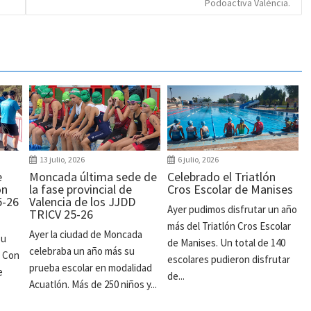
Podoactiva València.
13 julio, 2026
6 julio, 2026
e
Moncada última sede de
Celebrado el Triatlón
ón
la fase provincial de
Cros Escolar de Manises
5-26
Valencia de los JJDD
Ayer pudimos disfrutar un año
TRICV 25-26
más del Triatlón Cros Escolar
Ayer la ciudad de Moncada
su
de Manises. Un total de 140
celebraba un año más su
. Con
escolares pudieron disfrutar
prueba escolar en modalidad
e
de...
Acuatlón. Más de 250 niños y...