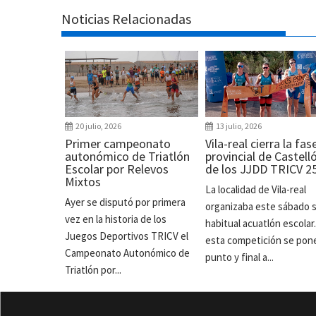
Noticias Relacionadas
20 julio, 2026
13 julio, 2026
Primer campeonato
Vila-real cierra la fas
autonómico de Triatlón
provincial de Castell
Escolar por Relevos
de los JJDD TRICV 2
Mixtos
La localidad de Vila-real
Ayer se disputó por primera
organizaba este sábado 
vez en la historia de los
habitual acuatlón escolar
Juegos Deportivos TRICV el
esta competición se pon
Campeonato Autonómico de
punto y final a...
Triatlón por...