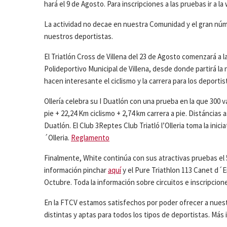
hará el 9 de Agosto. Para inscripciones a las pruebas ir a l
La actividad no decae en nuestra Comunidad y el gran nú
nuestros deportistas.
El Triatlón Cross de Villena del 23 de Agosto comenzará a la
Polideportivo Municipal de Villena, desde donde partirá la 
hacen interesante el ciclismo y la carrera para los deportis
Ollería celebra su I Duatlón con una prueba en la que 300 v
pie + 22,24 Km ciclismo + 2,74 km carrera a pie. Distáncia
Duatlón. El Club 3Reptes Club Triatló l’Olleria toma la inic
´Olleria.
Reglamento
Finalmente, White continúa con sus atractivas pruebas el
información pinchar
aquí
y el Pure Triathlon 113 Canet d´E
Octubre. Toda la información sobre circuitos e inscripcion
En la FTCV estamos satisfechos por poder ofrecer a nuest
distintas y aptas para todos los tipos de deportistas. Más