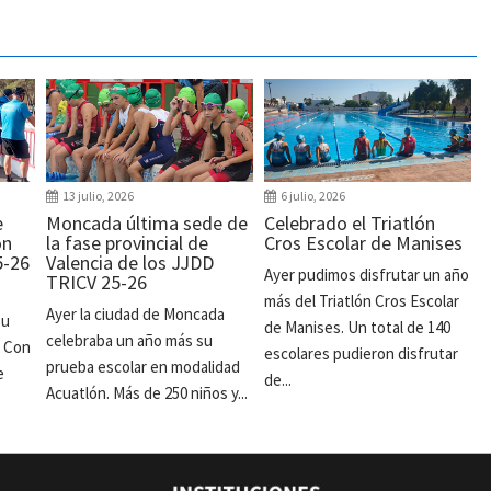
13 julio, 2026
6 julio, 2026
e
Moncada última sede de
Celebrado el Triatlón
ón
la fase provincial de
Cros Escolar de Manises
5-26
Valencia de los JJDD
Ayer pudimos disfrutar un año
TRICV 25-26
más del Triatlón Cros Escolar
Ayer la ciudad de Moncada
su
de Manises. Un total de 140
celebraba un año más su
. Con
escolares pudieron disfrutar
prueba escolar en modalidad
e
de...
Acuatlón. Más de 250 niños y...