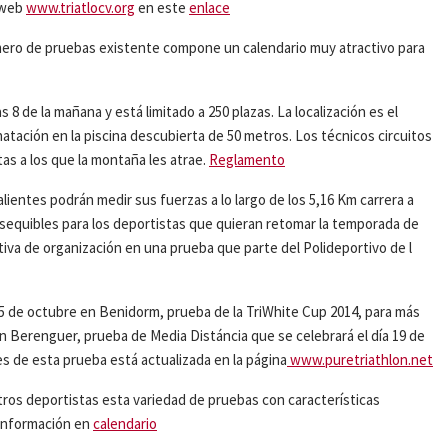
a web
www.triatlocv.org
en este
enlace
mero de pruebas existente compone un calendario muy atractivo para
s 8 de la mañana y está limitado a 250 plazas. La localización es el
natación en la piscina descubierta de 50 metros. Los técnicos circuitos
tas a los que la montaña les atrae.
Reglamento
alientes podrán medir sus fuerzas a lo largo de los 5,16 Km carrera a
s asequibles para los deportistas que quieran retomar la temporada de
iativa de organización en una prueba que parte del Polideportivo de l
 5 de octubre en Benidorm, prueba de la TriWhite Cup 2014, para más
n Berenguer, prueba de Media Distáncia que se celebrará el día 19 de
es de esta prueba está actualizada en la página
www.puretriathlon.net
ros deportistas esta variedad de pruebas con características
 información en
calendario