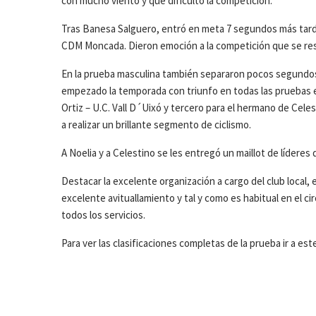
con mucho viento y que dificultó la competición.
Tras Banesa Salguero, entró en meta 7 segundos más tarde N
CDM Moncada. Dieron emoción a la competición que se reso
En la prueba masculina también separaron pocos segundos
empezado la temporada con triunfo en todas las pruebas e
Ortiz – U.C. Vall D´Uixó y tercero para el hermano de Cele
a realizar un brillante segmento de ciclismo.
A Noelia y a Celestino se les entregó un maillot de líderes
Destacar la excelente organización a cargo del club local, el
excelente avituallamiento y tal y como es habitual en el ci
todos los servicios.
Para ver las clasificaciones completas de la prueba ir a est