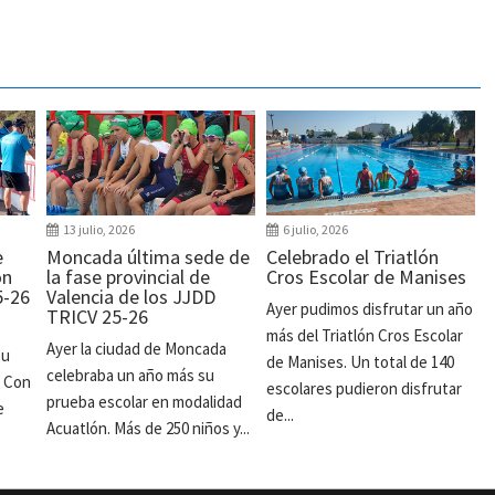
13 julio, 2026
6 julio, 2026
e
Moncada última sede de
Celebrado el Triatlón
ón
la fase provincial de
Cros Escolar de Manises
5-26
Valencia de los JJDD
Ayer pudimos disfrutar un año
TRICV 25-26
más del Triatlón Cros Escolar
Ayer la ciudad de Moncada
su
de Manises. Un total de 140
celebraba un año más su
. Con
escolares pudieron disfrutar
prueba escolar en modalidad
e
de...
Acuatlón. Más de 250 niños y...