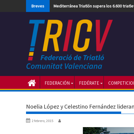
Skip
Breves
Mediterránea Triatlón supera los 6.600 triatl
to
content
FEDERACIÓN
FEDÉRATE
COMPETICIO
Noelia López y Celestino Fernández lidera
2 febrero, 2015