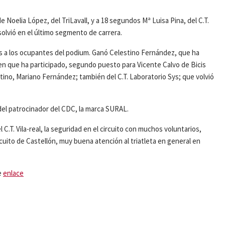
oelia López, del TriLavall, y a 18 segundos Mª Luisa Pina, del C.T.
lvió en el último segmento de carrera.
 a los ocupantes del podium. Ganó Celestino Fernández, que ha
n que ha participado, segundo puesto para Vicente Calvo de Bicis
stino, Mariano Fernández; también del C.T. Laboratorio Sys; que volvió
 del patrocinador del CDC, la marca SURAL.
 C.T. Vila-real, la seguridad en el circuito con muchos voluntarios,
rcuito de Castellón, muy buena atención al triatleta en general en
e
enlace