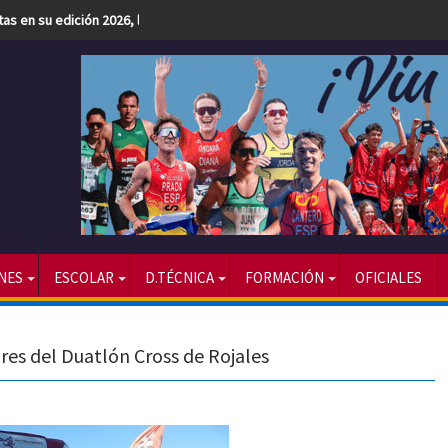
etas en su edición 2026, la más numerosa hasta la fecha
NES
ESCOLAR
D.TÉCNICA
FORMACIÓN
OFICIALES
es del Duatlón Cross de Rojales