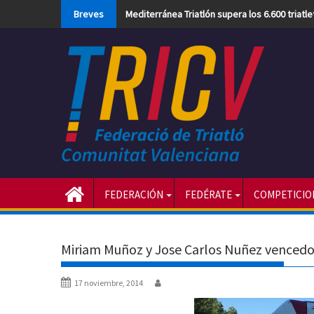
Skip
Breves
Mediterránea Triatlón supera los 6.600 triatl
to
content
FEDERACIÓN
FEDÉRATE
COMPETICIO
Miriam Muñoz y Jose Carlos Nuñez vencedor
17 noviembre, 2014