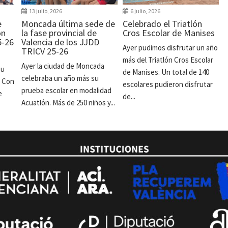
13 julio, 2026
6 julio, 2026
e
Moncada última sede de
Celebrado el Triatlón
ón
la fase provincial de
Cros Escolar de Manises
5-26
Valencia de los JJDD
Ayer pudimos disfrutar un año
TRICV 25-26
más del Triatlón Cros Escolar
Ayer la ciudad de Moncada
su
de Manises. Un total de 140
celebraba un año más su
. Con
escolares pudieron disfrutar
prueba escolar en modalidad
e
de...
Acuatlón. Más de 250 niños y...