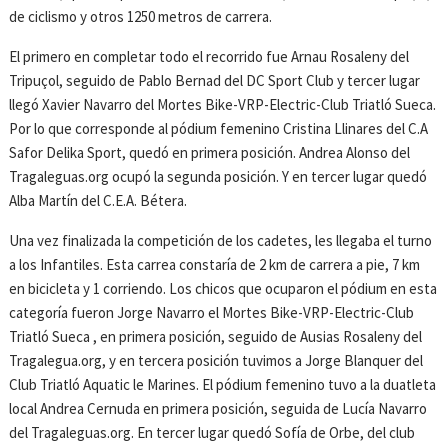
de ciclismo y otros 1250 metros de carrera.
El primero en completar todo el recorrido fue Arnau Rosaleny del
Tripuçol, seguido de Pablo Bernad del DC Sport Club y tercer lugar
llegó Xavier Navarro del Mortes Bike-VRP-Electric-Club Triatló Sueca.
Por lo que corresponde al pódium femenino Cristina Llinares del C.A
Safor Delika Sport, quedó en primera posición. Andrea Alonso del
Tragaleguas.org ocupó la segunda posición. Y en tercer lugar quedó
Alba Martín del C.E.A. Bétera.
Una vez finalizada la competición de los cadetes, les llegaba el turno
a los Infantiles. Esta carrea constaría de 2 km de carrera a pie, 7 km
en bicicleta y 1 corriendo. Los chicos que ocuparon el pódium en esta
categoría fueron Jorge Navarro el Mortes Bike-VRP-Electric-Club
Triatló Sueca , en primera posición, seguido de Ausias Rosaleny del
Tragalegua.org, y en tercera posición tuvimos a Jorge Blanquer del
Club Triatló Aquatic le Marines. El pódium femenino tuvo a la duatleta
local Andrea Cernuda en primera posición, seguida de Lucía Navarro
del Tragaleguas.org. En tercer lugar quedó Sofía de Orbe, del club