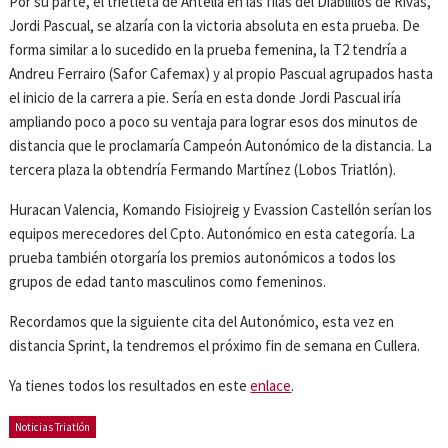
Por su parte, el trietleta de Antella en las filas del Diablillos de Rivas,
Jordi Pascual, se alzaría con la victoria absoluta en esta prueba. De
forma similar a lo sucedido en la prueba femenina, la T2 tendría a
Andreu Ferrairo (Safor Cafemax) y al propio Pascual agrupados hasta
el inicio de la carrera a pie. Sería en esta donde Jordi Pascual iría
ampliando poco a poco su ventaja para lograr esos dos minutos de
distancia que le proclamaría Campeón Autonómico de la distancia. La
tercera plaza la obtendría Fermando Martínez (Lobos Triatlón).
Huracan Valencia, Komando Fisiojreig y Evassion Castellón serían los
equipos merecedores del Cpto. Autonómico en esta categoría. La
prueba también otorgaría los premios autonómicos a todos los
grupos de edad tanto masculinos como femeninos.
Recordamos que la siguiente cita del Autonómico, esta vez en
distancia Sprint, la tendremos el próximo fin de semana en Cullera.
Ya tienes todos los resultados en este
enlace
.
Noticias Triatlón