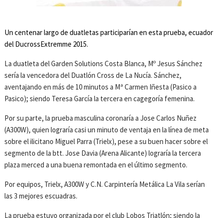
Un centenar largo de duatletas participarían en esta prueba, ecuador
del DucrossExtremme 2015.
La duatleta del Garden Solutions Costa Blanca, Mº Jesus Sánchez
sería la vencedora del Duatlón Cross de La Nucía. Sánchez,
aventajando en más de 10 minutos a Mª Carmen Iñesta (Pasico a
Pasico); siendo Teresa García la tercera en cagegoría femenina.
Por su parte, la prueba masculina coronaría a Jose Carlos Nuñez
(A300W), quien lograría casi un minuto de ventaja en la línea de meta
sobre el ilicitano Miguel Parra (Trielx), pese a su buen hacer sobre el
segmento de la btt. Jose Davia (Arena Alicante) lograría la tercera
plaza merced a una buena remontada en el último segmento.
Por equipos, Trielx, A300W y C.N. Carpintería Metálica La Vila serían
las 3 mejores escuadras.
La prueba estuvo organizada por el club Lobos Triatlón; siendo la