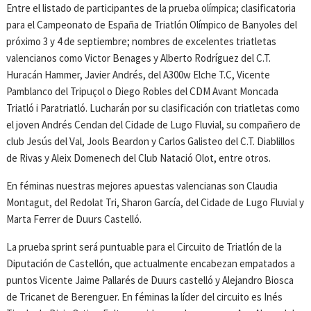
Entre el listado de participantes de la prueba olímpica; clasificatoria
para el Campeonato de España de Triatlón Olímpico de Banyoles del
próximo 3 y 4 de septiembre; nombres de excelentes triatletas
valencianos como Victor Benages y Alberto Rodríguez del C.T.
Huracán Hammer, Javier Andrés, del A300w Elche T.C, Vicente
Pamblanco del Tripuçol o Diego Robles del CDM Avant Moncada
Triatló i Paratriatló. Lucharán por su clasificación con triatletas como
el joven Andrés Cendan del Cidade de Lugo Fluvial, su compañero de
club Jesús del Val, Jools Beardon y Carlos Galisteo del C.T. Diablillos
de Rivas y Aleix Domenech del Club Natació Olot, entre otros.
En féminas nuestras mejores apuestas valencianas son Claudia
Montagut, del Redolat Tri, Sharon García, del Cidade de Lugo Fluvial y
Marta Ferrer de Duurs Castelló.
La prueba sprint será puntuable para el Circuito de Triatlón de la
Diputación de Castellón, que actualmente encabezan empatados a
puntos Vicente Jaime Pallarés de Duurs castelló y Alejandro Biosca
de Tricanet de Berenguer. En féminas la líder del circuito es Inés