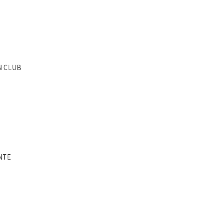
N CLUB
NTE