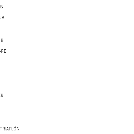
UB
UB
UB
SPE
ER
 TRIATLÓN