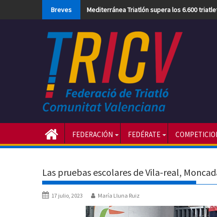
Skip
Breves
Mediterránea Triatlón supera los 6.600 triatl
to
content
FEDERACIÓN
FEDÉRATE
COMPETICIO
Las pruebas escolares de Vila-real, Moncad
17 julio, 2023
María Lluna Ruiz