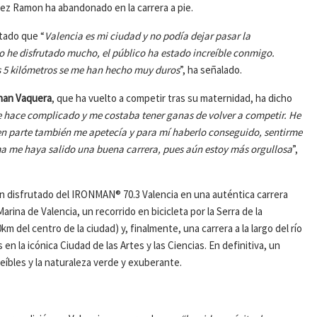
ez Ramon ha abandonado en la carrera a pie.
ntado que “
Valencia es mi ciudad y no podía dejar pasar la
o he disfrutado mucho, el público ha estado increíble conmigo.
os 5 kilómetros se me han hecho muy duros
”, ha señalado.
han Vaquera
, que ha vuelto a competir tras su maternidad, ha dicho
e hace complicado y me costaba tener ganas de volver a competir. He
en parte también me apetecía y para mí haberlo conseguido, sentirme
cima me haya salido una buena carrera, pues aún estoy más orgullosa
”,
han disfrutado del IRONMAN® 70.3 Valencia en una auténtica carrera
ina de Valencia, un recorrido en bicicleta por la Serra de la
del centro de la ciudad) y, finalmente, una carrera a la largo del río
 en la icónica Ciudad de las Artes y las Ciencias. En definitiva, un
creíbles y la naturaleza verde y exuberante.