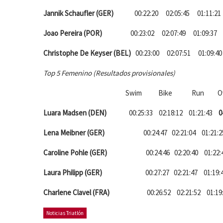
Jannik Schaufler (GER)
00:22:20 02:05:45 01:11:2
Joao Pereira (POR)
00:23:02 02:07:49 01:09:3
Christophe De Keyser (BEL)
00:23:00 02:07:51 01:09:
Top 5 Femenino (Resultados provisionales)
Swim Bike Run Over
Luara Madsen (DEN)
00:25:33 02:18:12 01:21:43
0
Lena Meibner (GER)
00:24:47 02:21:04 01:21
Caroline Pohle (GER)
00:24:46 02:20:40 01:2
Laura Philipp (GER)
00:27:27 02:21:47 01:19
Charlene Clavel (FRA)
00:26:52 02:21:52 01:19
Noticias Triatlón