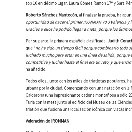
top 10 en décimo lugar, Laura Gómez Ramon 17ª y Sara Pér
Roberto Sánchez Mantecón,
al finalizar la prueba, ha apu
oportunidad de hacer el primer IRONMAN 70.3 Valencia y l
Gracias a ellos he podido llegar a meta, porque los últim
Por su parte, la primera española clasificada,
Judith Corac
que “
no ha sido un tiempo fácil porque combinarlo todo s
luchado mucho para estar en una línea de salida, porque 
competitiva y luchar hasta el final era un reto, y que en
ha añadido.
Todos ellos, junto con los miles de triatletas populares, 
urbana por la ciudad. Comenzando con una natación en la Mar
Calderona (una impresionante cadena montañosa a sólo 20km 
Turia con la meta junto al edificio del Museu de las Ciències
triatlón que fusiona una localización icónica con vistas in
Valoración de IRONMAN