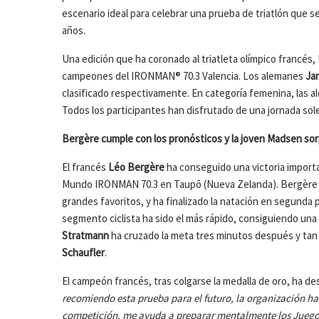
escenario ideal para celebrar una prueba de triatlón que 
años.
Una edición que ha coronado al triatleta olímpico francés,
campeones del IRONMAN® 70.3 Valencia. Los alemanes
Ja
clasificado respectivamente. En categoría femenina, las 
Todos los participantes han disfrutado de una jornada so
Bergère cumple con los pronósticos y la joven Madsen sorp
El francés
Léo Bergère
ha conseguido una victoria import
Mundo IRONMAN 70.3 en Taupō (Nueva Zelanda). Bergère ha
grandes favoritos, y ha finalizado la natación en segunda 
segmento ciclista ha sido el más rápido, consiguiendo una 
Stratmann
ha cruzado la meta tres minutos después y tan
Schaufler
.
El campeón francés, tras colgarse la medalla de oro, ha d
recomiendo esta prueba para el futuro, la organización ha
competición, me ayuda a preparar mentalmente los Juegos 