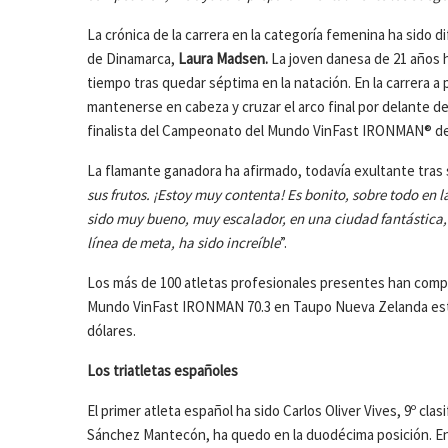
La crónica de la carrera en la categoría femenina ha sido d
de Dinamarca,
Laura Madsen.
La joven danesa de 21 años h
tiempo tras quedar séptima en la natación. En la carrera a 
mantenerse en cabeza y cruzar el arco final por delante d
finalista del Campeonato del Mundo VinFast IRONMAN® de 
La flamante ganadora ha afirmado, todavía exultante tras s
sus frutos. ¡Estoy muy contenta! Es bonito, sobre todo en la
sido muy bueno, muy escalador, en una ciudad fantástica,
línea de meta, ha sido increíble
”.
Los más de 100 atletas profesionales presentes han compe
Mundo VinFast IRONMAN 70.3 en Taupo Nueva Zelanda este 
dólares.
Los triatletas españoles
El primer atleta español ha sido Carlos Oliver Vives, 9º clas
Sánchez Mantecón, ha quedo en la duodécima posición. Entr