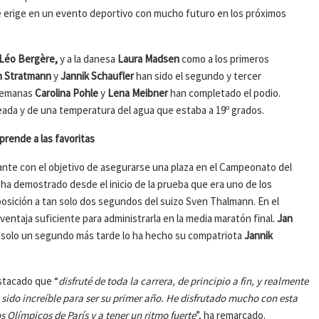
se erige en un evento deportivo con mucho futuro en los próximos
Léo Bergère,
y a la danesa
Laura Madsen
como a los primeros
n Stratmann
y
Jannik Schaufler
han sido el segundo y tercer
alemanas
Carolina Pohle
y
Lena Meibner
han completado el podio.
leada y de una temperatura del agua que estaba a 19º grados.
rende a las favoritas
ante con el objetivo de asegurarse una plaza en el Campeonato del
 demostrado desde el inicio de la prueba que era uno de los
posición a tan solo dos segundos del suizo Sven Thalmann. En el
ventaja suficiente para administrarla en la media maratón final.
Jan
 solo un segundo más tarde lo ha hecho su compatriota
Jannik
estacado que “
disfruté de toda la carrera, de principio a fin, y realmente
 sido increíble para ser su primer año. He disfrutado mucho con esta
Olímpicos de París y a tener un ritmo fuerte
”, ha remarcado.