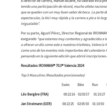
El director de carrera, Manuel Alcaine, ha valorado esta p
tenido una participación de récord, mucho atleta nacional
que se quedan con un muy buen sabor de boca. La parte de
espectacular, la bici muy rápida y la carrera a pie a lo la
inigualable”.
Por su parte, Agustí Pérez, Director Regional de IRONMAN e
asegurado
“que estamos muy contentos y agradecidos a to
a ofrecer un día como este a nuestros triatletas, Valencia h
como uno de los eventos más importantes del calendario 
pensando en la siguiente edición que abrirá inscripciones
Resultados IRONMAN® 70.3® Valencia 2024
Top 5 Masculino (Resultados provisionales)
Swim Bike Run Over
Léo Bergère (FRA)
00:22:16 02:03:57 01:10:2
Jan Stratmann (GER)
00:22:25 02:05:50 01:10:50