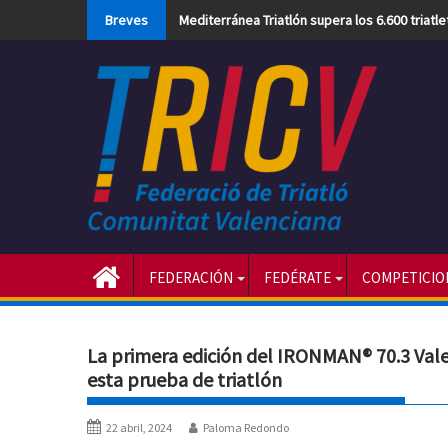
Skip
Breves
Mediterránea Triatlón supera los 6.600 triatl
to
content
FEDERACIÓN
FEDÉRATE
COMPETICIO
La primera edición del IRONMAN® 70.3 Vale
esta prueba de triatlón
22 abril, 2024
Paloma Redondo