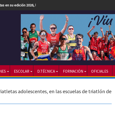
etas en su edición 2026, la más numerosa hasta la fecha
NES
ESCOLAR
D.TÉCNICA
FORMACIÓN
OFICIALES
iatletas adolescentes, en las escuelas de triatlón de