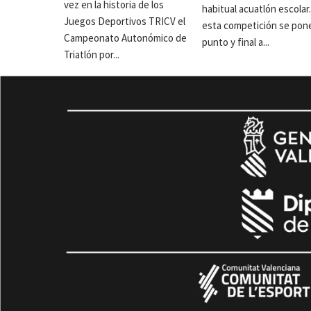
vez en la historia de los
habitual acuatlón escolar
Juegos Deportivos TRICV el
esta competición se pon
Campeonato Autonómico de
punto y final a...
Triatlón por...