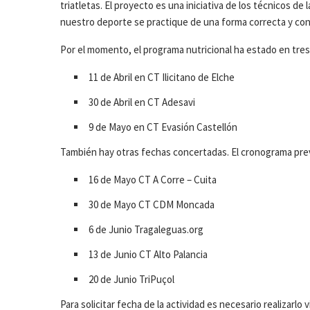
triatletas. El proyecto es una iniciativa de los técnicos d
nuestro deporte se practique de una forma correcta y con
Por el momento, el programa nutricional ha estado en tres
11 de Abril en CT Ilicitano de Elche
30 de Abril en CT Adesavi
9 de Mayo en CT Evasión Castellón
También hay otras fechas concertadas. El cronograma previ
16 de Mayo CT A Corre – Cuita
30 de Mayo CT CDM Moncada
6 de Junio Tragaleguas.org
13 de Junio CT Alto Palancia
20 de Junio TriPuçol
Para solicitar fecha de la actividad es necesario realizarlo