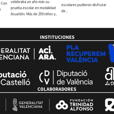
celebraba un año más su
. Con
escolares pudieron disfrutar
prueba escolar en modalidad
e
de...
Acuatlón. Más de 250 niños y...