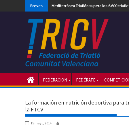
Skip
Breves
Mediterránea Triatlón supera los 6.600 triatl
to
content
FEDERACIÓN
FEDÉRATE
COMPETICIO
La formación en nutrición deportiva para tr
la FTCV
15 mayo, 2014