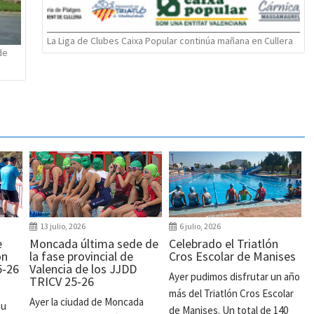
La Liga de Clubes Caixa Popular continúa mañana en Cullera
de
13 julio, 2026
6 julio, 2026
e
Moncada última sede de
Celebrado el Triatlón
ón
la fase provincial de
Cros Escolar de Manises
5-26
Valencia de los JJDD
Ayer pudimos disfrutar un año
TRICV 25-26
más del Triatlón Cros Escolar
Ayer la ciudad de Moncada
su
de Manises. Un total de 140