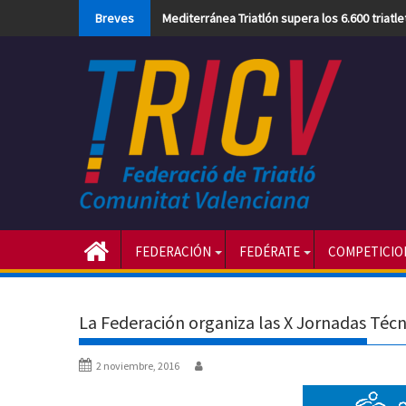
Skip
Breves
Mediterránea Triatlón supera los 6.600 triatl
to
content
FEDERACIÓN
FEDÉRATE
COMPETICIO
La Federación organiza las X Jornadas Técn
2 noviembre, 2016