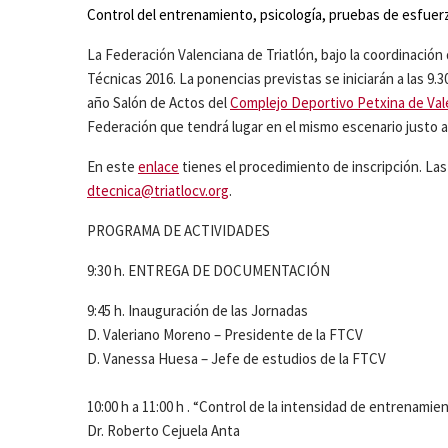
Control del entrenamiento, psicología, pruebas de esfuerz
La Federación Valenciana de Triatlón, bajo la coordinació
Técnicas 2016. La ponencias previstas se iniciarán a las 9.
año Salón de Actos del
Complejo Deportivo Petxina de Val
Federación que tendrá lugar en el mismo escenario justo a
En este
enlace
tienes el procedimiento de inscripción. La
dtecnica@triatlocv.org
.
PROGRAMA DE ACTIVIDADES
9:30 h. ENTREGA DE DOCUMENTACIÓN
9:45 h. Inauguración de las Jornadas
D. Valeriano Moreno – Presidente de la FTCV
D. Vanessa Huesa – Jefe de estudios de la FTCV
10:00 h a 11:00 h . “Control de la intensidad de entrenamien
Dr. Roberto Cejuela Anta