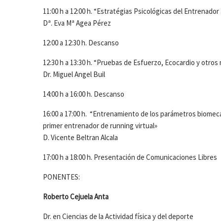
11:00 h a 12:00 h. “Estratégias Psicológicas del Entrenado
Dª. Eva Mª Agea Pérez
12:00 a 12:30 h. Descanso
12:30 h a 13:30 h. “Pruebas de Esfuerzo, Ecocardio y otro
Dr. Miguel Angel Buil
14:00 h a 16:00 h. Descanso
16:00 a 17:00 h. “Entrenamiento de los parámetros biomecáni
primer entrenador de running virtual»
D. Vicente Beltran Alcala
17:00 h a 18:00 h. Presentación de Comunicaciones Libres
PONENTES:
Roberto Cejuela Anta
Dr. en Ciencias de la Actividad física y del deporte