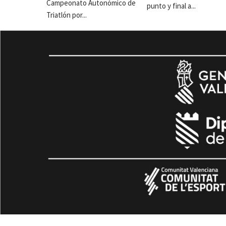
Campeonato Autonómico de
punto y final a...
Triatlón por...