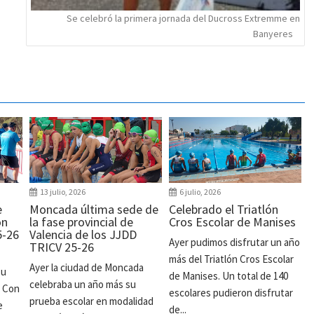
Se celebró la primera jornada del Ducross Extremme en
Banyeres
13 julio, 2026
6 julio, 2026
e
Moncada última sede de
Celebrado el Triatlón
ón
la fase provincial de
Cros Escolar de Manises
5-26
Valencia de los JJDD
Ayer pudimos disfrutar un año
TRICV 25-26
más del Triatlón Cros Escolar
Ayer la ciudad de Moncada
su
de Manises. Un total de 140
celebraba un año más su
. Con
escolares pudieron disfrutar
prueba escolar en modalidad
e
de...