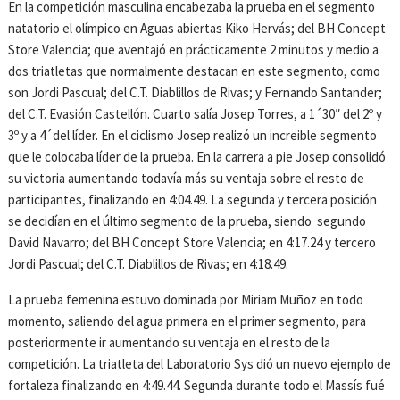
En la competición masculina encabezaba la prueba en el segmento
natatorio el olímpico en Aguas abiertas Kiko Hervás; del BH Concept
Store Valencia; que aventajó en prácticamente 2 minutos y medio a
dos triatletas que normalmente destacan en este segmento, como
son Jordi Pascual; del C.T. Diablillos de Rivas; y Fernando Santander;
del C.T. Evasión Castellón. Cuarto salía Josep Torres, a 1´30″ del 2º y
3º y a 4´del líder. En el ciclismo Josep realizó un increible segmento
que le colocaba líder de la prueba. En la carrera a pie Josep consolidó
su victoria aumentando todavía más su ventaja sobre el resto de
participantes, finalizando en 4:04.49. La segunda y tercera posición
se decidían en el último segmento de la prueba, siendo segundo
David Navarro; del BH Concept Store Valencia; en 4:17.24 y tercero
Jordi Pascual; del C.T. Diablillos de Rivas; en 4:18.49.
La prueba femenina estuvo dominada por Miriam Muñoz en todo
momento, saliendo del agua primera en el primer segmento, para
posteriormente ir aumentando su ventaja en el resto de la
competición. La triatleta del Laboratorio Sys dió un nuevo ejemplo de
fortaleza finalizando en 4:49.44. Segunda durante todo el Massís fué