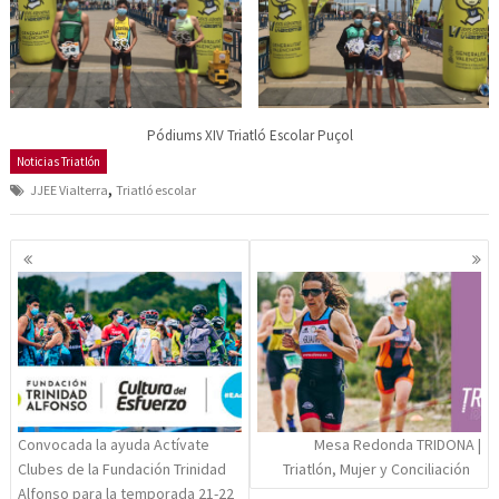
Pódiums XIV Triatló Escolar Puçol
Noticias Triatlón
,
JJEE Vialterra
Triatló escolar
Navegación
de
entradas
Convocada la ayuda Actívate
Mesa Redonda TRIDONA |
Clubes de la Fundación Trinidad
Triatlón, Mujer y Conciliación
Alfonso para la temporada 21-22