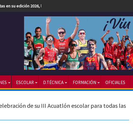
etas en su edición 2026, la más numerosa hasta la fecha
NES
ESCOLAR
D.TÉCNICA
FORMACIÓN
OFICIALES
lebración de su III Acuatlón escolar para todas las