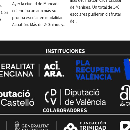
más del Triatlón Cros Escolar
Ayer la ciudad de Moncada
su
de Manises. Un total de 140
celebraba un año más su
. Con
escolares pudieron disfrutar
prueba escolar en modalidad
e
de...
Acuatlón. Más de 250 niños y...