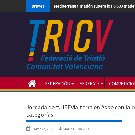
Skip
Breves
Mediterránea Triatlón supera los 6.600 triatl
to
content
FEDERACIÓN
FEDÉRATE
COMPETICIO
Jornada de #JJEEVialterra en Aspe con la ce
categorías
24 mayo, 2021
María Lluna Ruiz