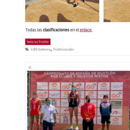
Todas las
clasificaciones
en el
enlace
.
Noticias Triatlón
,
JJEE Vialterra
Triatló escolar
Navegación
de
entradas