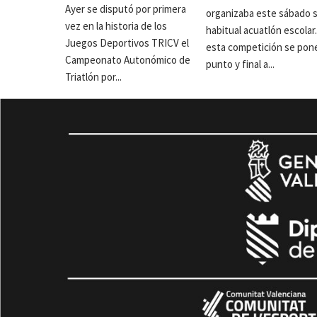
Ayer se disputó por primera
organizaba este sábado 
vez en la historia de los
habitual acuatlón escolar
Juegos Deportivos TRICV el
esta competición se pon
Campeonato Autonómico de
punto y final a...
Triatlón por...