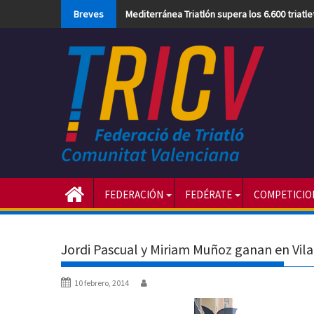
Skip
Breves
Mediterránea Triatlón supera los 6.600 triatl
to
content
FEDERACIÓN
FEDÉRATE
COMPETICIO
Jordi Pascual y Miriam Muñoz ganan en Vil
10 febrero, 2014