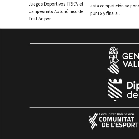
Juegos Deportivos TRICV el
esta competición se pon
Campeonato Autonómico de
punto y final a...
Triatlón por...