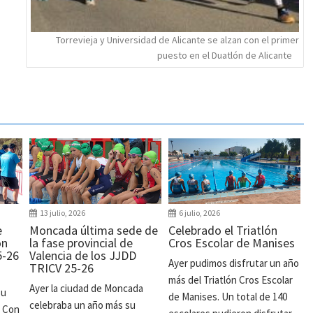
Torrevieja y Universidad de Alicante se alzan con el primer
puesto en el Duatlón de Alicante
13 julio, 2026
6 julio, 2026
e
Moncada última sede de
Celebrado el Triatlón
ón
la fase provincial de
Cros Escolar de Manises
5-26
Valencia de los JJDD
Ayer pudimos disfrutar un año
TRICV 25-26
más del Triatlón Cros Escolar
Ayer la ciudad de Moncada
su
de Manises. Un total de 140
celebraba un año más su
. Con