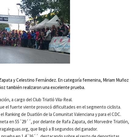
 Zapata y Celestino Fernández. En categoría femenina, Miriam Muñoz
ñoz también realizaron una excelente prueba.
ón, a cargo del Club Triatló Vila-Real.
ue el fuerte viente provocó dificultades en el segmento ciclista.
el Ranking de Duatlón de la Comunitat Valenciana y para el CDC.
la meta en 55´29´´, por delante de Rafa Zapata, del Morvedre Triatlón,
agaleguas.org, que llegó a 8 segundos del ganador.
la prueba en 1.4´36´´, destacando sobre el resto de deportistas,