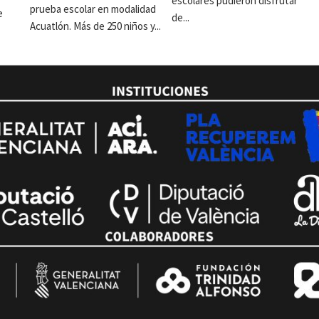
escolares pudieron disfrutar
prueba escolar en modalidad
e
de...
Acuatlón. Más de 250 niños y...