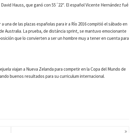
és David Hauss, que ganó con 55´22″. El español Vicente Hernández fué
 una de las plazas españolas para ir a Río 2016 compitió el sábado en
de Australia. La prueba, de distáncia sprint, se mantuvo emocionante
 posición que lo convierten a ser un hombre muy a tener en cuenta para
juela viajan a Nueva Zelanda para competir en la Copa del Mundo de
ando buenos resultados para su curriculum internacional.