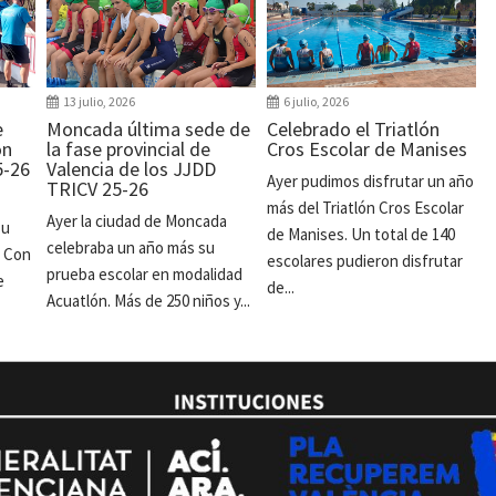
13 julio, 2026
6 julio, 2026
e
Moncada última sede de
Celebrado el Triatlón
ón
la fase provincial de
Cros Escolar de Manises
5-26
Valencia de los JJDD
Ayer pudimos disfrutar un año
TRICV 25-26
más del Triatlón Cros Escolar
Ayer la ciudad de Moncada
su
de Manises. Un total de 140
celebraba un año más su
. Con
escolares pudieron disfrutar
prueba escolar en modalidad
e
de...
Acuatlón. Más de 250 niños y...