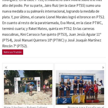
alto del podio. Por su parte, Jairo Ruiz (en la clase PTS5) sumo una
nueva medalla a su palmarés internacional, logrando la medalla de
plata. Y, por último, el canario Lionel Morales logró el bronce en PTS2.
En cuanto al resto de la paratriarmada, Eva Moral, en la clase PTWC,
terminó cuarta; y Rakel Mateo, quinta en PTS2. En las carreras
masculinas, Kini Carrasco fue quinto (PTS3), Juan Jesús Aguiar 11º
(PTS4), José Manuel Quintero 10º (PTWC) y José Joaquín Martínez
Rincón 7º (PTS2).
Noticias Triatlón
Navegación
de
entradas
Maje Sánchez y Ruben Galiano
Bronce para España en el