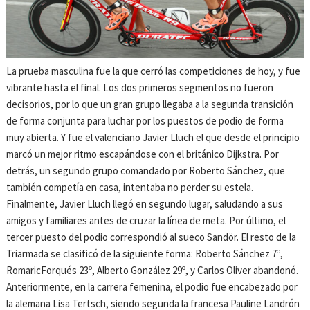
La prueba masculina fue la que cerró las competiciones de hoy, y fue
vibrante hasta el final. Los dos primeros segmentos no fueron
decisorios, por lo que un gran grupo llegaba a la segunda transición
de forma conjunta para luchar por los puestos de podio de forma
muy abierta. Y fue el valenciano Javier Lluch el que desde el principio
marcó un mejor ritmo escapándose con el británico Dijkstra. Por
detrás, un segundo grupo comandado por Roberto Sánchez, que
también competía en casa, intentaba no perder su estela.
Finalmente, Javier Lluch llegó en segundo lugar, saludando a sus
amigos y familiares antes de cruzar la línea de meta. Por último, el
tercer puesto del podio correspondió al sueco Sandör. El resto de la
Triarmada se clasificó de la siguiente forma: Roberto Sánchez 7º,
RomaricForqués 23º, Alberto González 29º, y Carlos Oliver abandonó.
Anteriormente, en la carrera femenina, el podio fue encabezado por
la alemana Lisa Tertsch, siendo segunda la francesa Pauline Landrón