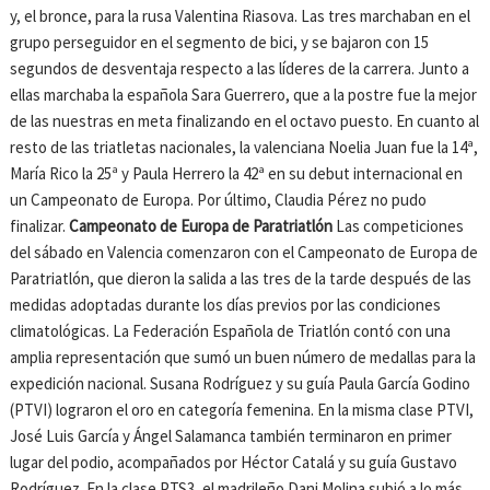
y, el bronce, para la rusa Valentina Riasova. Las tres marchaban en el
grupo perseguidor en el segmento de bici, y se bajaron con 15
segundos de desventaja respecto a las líderes de la carrera. Junto a
ellas marchaba la española Sara Guerrero, que a la postre fue la mejor
de las nuestras en meta finalizando en el octavo puesto. En cuanto al
resto de las triatletas nacionales, la valenciana Noelia Juan fue la 14ª,
María Rico la 25ª y Paula Herrero la 42ª en su debut internacional en
un Campeonato de Europa. Por último, Claudia Pérez no pudo
finalizar.
Campeonato de Europa de Paratriatlón
Las competiciones
del sábado en Valencia comenzaron con el Campeonato de Europa de
Paratriatlón, que dieron la salida a las tres de la tarde después de las
medidas adoptadas durante los días previos por las condiciones
climatológicas. La Federación Española de Triatlón contó con una
amplia representación que sumó un buen número de medallas para la
expedición nacional. Susana Rodríguez y su guía Paula García Godino
(PTVI) lograron el oro en categoría femenina. En la misma clase PTVI,
José Luis García y Ángel Salamanca también terminaron en primer
lugar del podio, acompañados por Héctor Catalá y su guía Gustavo
Rodríguez. En la clase PTS3, el madrileño Dani Molina subió a lo más