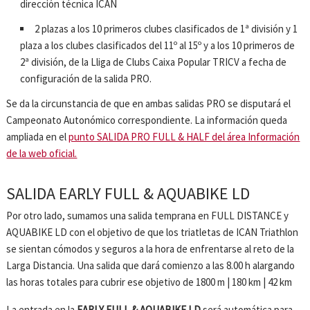
dirección técnica ICAN
2 plazas a los 10 primeros clubes clasificados de 1ª división y 1
plaza a los clubes clasificados del 11º al 15º y a los 10 primeros de
2ª división, de la Lliga de Clubs Caixa Popular TRICV a fecha de
configuración de la salida PRO.
Se da la circunstancia de que en ambas salidas PRO se disputará el
Campeonato Autonómico correspondiente. La información queda
ampliada en el
punto SALIDA PRO FULL & HALF del área Información
de la web oficial.
SALIDA EARLY FULL & AQUABIKE LD
Por otro lado, sumamos una salida temprana en FULL DISTANCE y
AQUABIKE LD con el objetivo de que los triatletas de ICAN Triathlon
se sientan cómodos y seguros a la hora de enfrentarse al reto de la
Larga Distancia. Una salida que dará comienzo a las 8.00 h alargando
las horas totales para cubrir ese objetivo de 1800 m | 180 km | 42 km
La entrada en la
EARLY FULL & AQUABIKE LD
será automática para