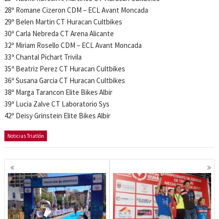
28ª Romane Cizeron CDM – ECL Avant Moncada
29ª Belen Martin CT Huracan Cultbikes
30ª Carla Nebreda CT Arena Alicante
32ª Miriam Rosello CDM – ECL Avant Moncada
33ª Chantal Pichart Trivila
35ª Beatriz Perez CT Huracan Cultbikes
36ª Susana Garcia CT Huracan Cultbikes
38ª Marga Tarancon Elite Bikes Albir
39ª Lucia Zalve CT Laboratorio Sys
42ª Deisy Grinstein Elite Bikes Albir
Noticias Triatlón
Navegación
de
entradas