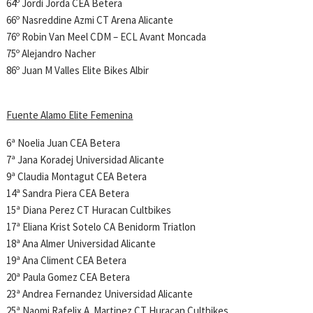
64º Jordi Jorda CEA Betera
66º Nasreddine Azmi CT Arena Alicante
76º Robin Van Meel CDM – ECL Avant Moncada
75º Alejandro Nacher
86º Juan M Valles Elite Bikes Albir
Fuente Alamo Elite Femenina
6ª Noelia Juan CEA Betera
7ª Jana Koradej Universidad Alicante
9ª Claudia Montagut CEA Betera
14ª Sandra Piera CEA Betera
15ª Diana Perez CT Huracan Cultbikes
17ª Eliana Krist Sotelo CA Benidorm Triatlon
18ª Ana Almer Universidad Alicante
19ª Ana Climent CEA Betera
20ª Paula Gomez CEA Betera
23ª Andrea Fernandez Universidad Alicante
25ª Naomi Rafelix A. Martinez CT Huracan Cultbikes