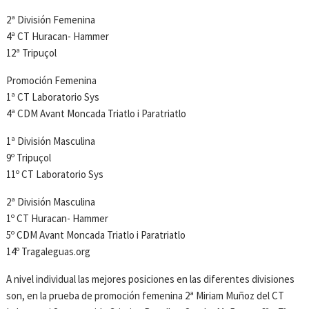
2ª División Femenina
4ª CT Huracan- Hammer
12ª Tripuçol
Promoción Femenina
1ª CT Laboratorio Sys
4ª CDM Avant Moncada Triatlo i Paratriatlo
1ª División Masculina
9º Tripuçol
11º CT Laboratorio Sys
2ª División Masculina
1º CT Huracan- Hammer
5º CDM Avant Moncada Triatlo i Paratriatlo
14º Tragaleguas.org
A nivel individual las mejores posiciones en las diferentes divisiones
son, en la prueba de promoción femenina 2ª Miriam Muñoz del CT