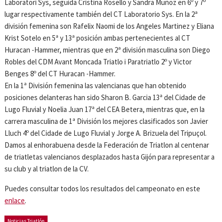
Laboratori Sys, seguida Cristina Rosello y Sandra Muñoz en 6º y 7º
lugar respectivamente también del CT Laboratorio Sys. En la 2ª
división femenina son Rafelix Naomi de los Angeles Martinez y Eliana
Krist Sotelo en 5ª y 13ª posición ambas pertenecientes al CT
Huracan -Hammer, mientras que en 2ª división masculina son Diego
Robles del CDM Avant Moncada Triatlo i Paratriatlo 2º y Victor
Benges 8º del CT Huracan -Hammer.
En la 1ª División femenina las valencianas que han obtenido
posiciones delanteras han sido Sharon B. Garcia 13ª del Cidade de
Lugo Fluvial y Noelia Juan 17ª del CEA Betera, mientras que, en la
carrera masculina de 1ª División los mejores clasificados son Javier
Lluch 4º del Cidade de Lugo Fluvial y Jorge A. Brizuela del Tripuçol.
Damos al enhorabuena desde la Federación de Triatlon al centenar
de triatletas valencianos desplazados hasta Gijón para representar a
su club y al triatlon de la CV.
Puedes consultar todos los resultados del campeonato en este
enlace
.
Noticias Triatlón