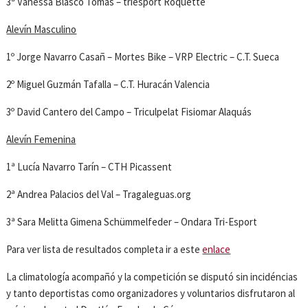
3ª Vanessa Blasco Tomás – triesport Roquette
Alevín Masculino
1º Jorge Navarro Casañ – Mortes Bike – VRP Electric – C.T. Sueca
2º Miguel Guzmán Tafalla – C.T. Huracán Valencia
3º David Cantero del Campo – Triculpelat Fisiomar Alaquás
Alevín Femenina
1ª Lucía Navarro Tarín – CTH Picassent
2ª Andrea Palacios del Val – Tragaleguas.org
3ª Sara Melitta Gimena Schümmelfeder – Ondara Tri-Esport
Para ver lista de resultados completa ir a este
enlace
La climatología acompañó y la competición se disputó sin incidéncias
y tanto deportistas como organizadores y voluntarios disfrutaron al