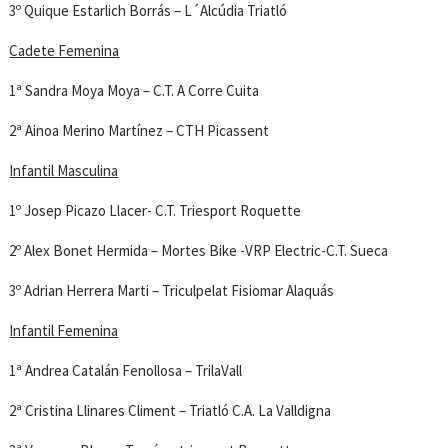
3º Quique Estarlich Borrás – L´Alcúdia Triatló
Cadete Femenina
1ª Sandra Moya Moya – C.T. A Corre Cuita
2ª Ainoa Merino Martínez – CTH Picassent
Infantil Masculina
1º Josep Picazo Llacer- C.T. Triesport Roquette
2º Alex Bonet Hermida – Mortes Bike -VRP Electric-C.T. Sueca
3º Adrian Herrera Marti – Triculpelat Fisiomar Alaquás
Infantil Femenina
1ª Andrea Catalán Fenollosa – TrilaVall
2ª Cristina Llinares Climent – Triatló C.A. La Valldigna