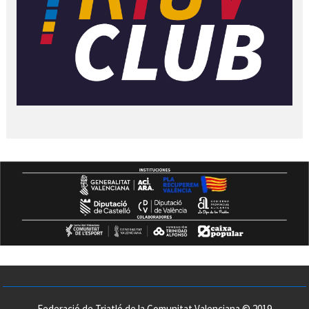
Federació de Triatló de la Comunitat Valenciana © 2019