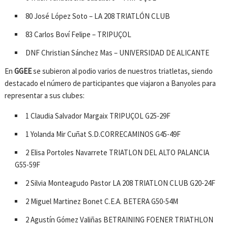
80 José López Soto – LA 208 TRIATLÓN CLUB
83 Carlos Boví Felipe – TRIPUÇOL
DNF Christian Sánchez Mas – UNIVERSIDAD DE ALICANTE
En
GGEE
se subieron al podio varios de nuestros triatletas, siendo
destacado el número de participantes que viajaron a Banyoles para
representar a sus clubes:
1 Claudia Salvador Margaix TRIPUÇOL G25-29F
1 Yolanda Mir Cuñat S.D.CORRECAMINOS G45-49F
2 Elisa Portoles Navarrete TRIATLON DEL ALTO PALANCIA
G55-59F
2 Silvia Monteagudo Pastor LA 208 TRIATLON CLUB G20-24F
2 Miguel Martinez Bonet C.E.A. BETERA G50-54M
2 Agustín Gómez Valiñas BETRAINING FOENER TRIATHLON