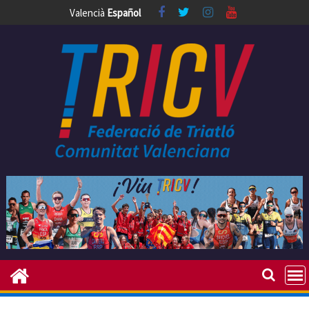
Skip
Valencià
Español
to
content