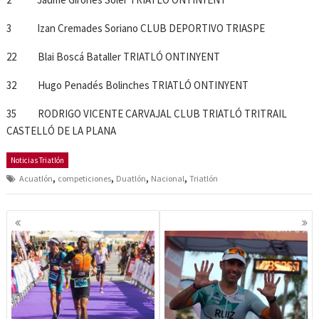
3 Izan Cremades Soriano CLUB DEPORTIVO TRIASPE
22 Blai Boscá Bataller TRIATLÓ ONTINYENT
32 Hugo Penadés Bolinches TRIATLÓ ONTINYENT
35 RODRIGO VICENTE CARVAJAL CLUB TRIATLÓ TRITRAIL
CASTELLÓ DE LA PLANA
Noticias Triatlón
,
,
,
,
Acuatlón
competiciones
Duatlón
Nacional
Triatlón
Navegación
de
entradas