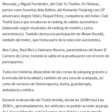
Moncada, y Miguel Fernández, del Club Tu Triatlón. En féminas,
parten como favoritas Aida Bellver, del Komando Fisiojreig.com 10º
aniversario; Angels Vidal y Raquel Pérez, compañeras del Inelec-Club
Triatló Sueca que encabezan el ranking de salidas autonómico
(elaborado según resultados de ranking de triatlón y cptos.
autonómicos). También destaca la participación de Miriam Roselló,
también del Inelec, que forma parte de la selección autonómica.
Alex Calvo, Raul Micó y Valeriano Moreno, paratriatletas del Avant El
Cantero de Letur, tomarán la salida en la prueba junto con el resto de
participantes.
Todos los triatletas dispondrán de dos zonas de párquing gratuito a
la entrada del la localidad y también de una zona de acampada, así
como de servicios de fisioterapeuta, ducha, guardarropía,
ambulancia y médico.
Durante el desarrollo del Triatló Antella, desde las 16:00h hasta las
20:00 h., aproximadamente, los vehículos no podrán acceder al paraje
de l´Assut d’Antella, según fuentes de la Policía Local de Antella.