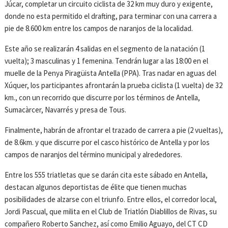
Júcar, completar un circuito ciclista de 32 km muy duro y exigente,
donde no esta permitido el drafting, para terminar con una carrera a
pie de 8.600 km entre los campos de naranjos de la localidad.
Este año se realizarán 4 salidas en el segmento de la natación (1
vuelta); 3 masculinas y 1 femenina. Tendrán lugar a las 18:00 en el
muelle de la Penya Piragüista Antella (PPA). Tras nadar en aguas del
Xúquer, los participantes afrontarán la prueba ciclista (1 vuelta) de 32
km., con un recorrido que discurre por los términos de Antella,
Sumacàrcer, Navarrés y presa de Tous.
Finalmente, habrán de afrontar el trazado de carrera a pie (2 vueltas),
de 8.6km. y que discurre por el casco histórico de Antella y por los
campos de naranjos del término municipal y alrededores.
Entre los 555 triatletas que se darán cita este sábado en Antella,
destacan algunos deportistas de élite que tienen muchas
posibilidades de alzarse con el triunfo. Entre ellos, el corredor local,
Jordi Pascual, que milita en el Club de Triatlón Diablillos de Rivas, su
compañero Roberto Sanchez, así como Emilio Aguayo, del CT CD