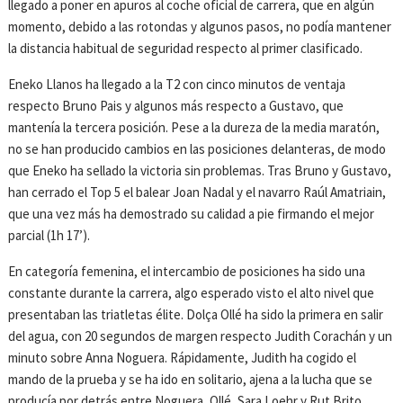
llegado a poner en apuros al coche oficial de carrera, que en algún
momento, debido a las rotondas y algunos pasos, no podía mantener
la distancia habitual de seguridad respecto al primer clasificado.
Eneko Llanos ha llegado a la T2 con cinco minutos de ventaja
respecto Bruno Pais y algunos más respecto a Gustavo, que
mantenía la tercera posición. Pese a la dureza de la media maratón,
no se han producido cambios en las posiciones delanteras, de modo
que Eneko ha sellado la victoria sin problemas. Tras Bruno y Gustavo,
han cerrado el Top 5 el balear Joan Nadal y el navarro Raúl Amatriain,
que una vez más ha demostrado su calidad a pie firmando el mejor
parcial (1h 17’).
En categoría femenina, el intercambio de posiciones ha sido una
constante durante la carrera, algo esperado visto el alto nivel que
presentaban las triatletas élite. Dolça Ollé ha sido la primera en salir
del agua, con 20 segundos de margen respecto Judith Corachán y un
minuto sobre Anna Noguera. Rápidamente, Judith ha cogido el
mando de la prueba y se ha ido en solitario, ajena a la lucha que se
producía por detrás entre Noguera, Ollé, Sara Loehr y Rut Brito.